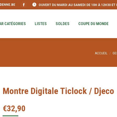
DENNE.BE
OUVERT DU MARDI AU SAMEDI DE 10H À 12H30 ET DE
S
PAR CATÉGORIES
LISTES
SOLDES
COUPE DU MO
Facebook
page
opens
AR CATÉGORIES
LISTES
SOLDES
COUPE DU MONDE
in
new
window
Vous êtes ic
ACCUEIL
GE
Montre Digitale Ticlock / Djeco
€
32,90