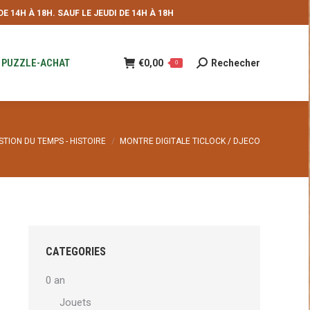
 14H À 18H. SAUF LE JEUDI DE 14H À 18H
NDE
€
0,00
Rechecher
Recherche
0
:
PUZZLE-ACHAT
€
0,00
Rechecher
Recherche
0
:
i :
STION DU TEMPS - HISTOIRE
MONTRE DIGITALE TICLOCK / DJECO
CATEGORIES
0 an
Jouets