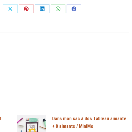
Djeco
Partager
Partager
Partager
Partager
Partager
sur
sur
sur
sur
sur
X
Pinterest
LinkedIn
WhatsApp
Facebook
f
Dans mon sac à dos Tableau aimanté
+ 8 aimants / MiniMo