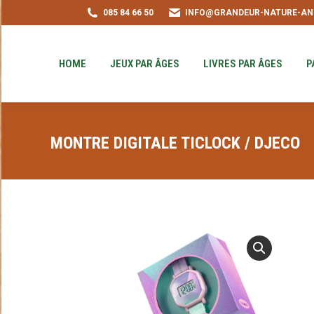
085 84 66 50
INFO@GRANDEUR-NATURE-AN
HOME
JEUX PAR ÂGES
LIVRES PAR ÂGE
PUZZLE-ACHAT
HOME
JEUX PAR ÂGES
LIVRES PAR ÂGES
P
MONTRE DIGITALE TICLOCK / DJECO