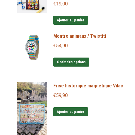
€
19,00
Ajouter au panier
Montre animaux / Twistiti
€
54,90
Ce
Choix des options
produit
a
Frise historique magnétique Vilac
plusieurs
variations.
€
59,90
Les
options
Ajouter au panier
peuvent
être