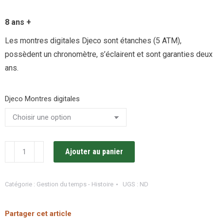
8 ans +
Les montres digitales Djeco sont étanches (5 ATM),
possèdent un chronomètre, s’éclairent et sont garanties deux
ans.
Djeco Montres digitales
quantité
Ajouter au panier
de
Montre
Catégorie :
Gestion du temps - Histoire
UGS :
ND
Digitale
Ticlock
Partager cet article
/