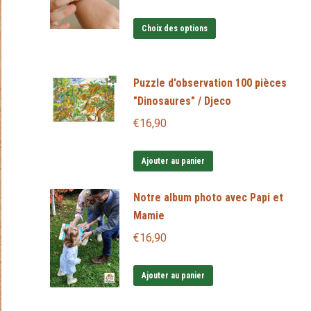
Ce
Choix des options
produit
a
Puzzle d'observation 100 pièces
plusieurs
"Dinosaures" / Djeco
variations.
€
16,90
Les
options
Ajouter au panier
peuvent
être
Notre album photo avec Papi et
choisies
Mamie
sur
€
16,90
la
page
Ajouter au panier
du
produit