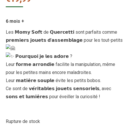
6 mois +
Les 𝗠𝗼𝗺𝘆 𝗦𝗼𝗳𝘁 de 𝗤𝘂𝗲𝗿𝗰𝗲𝘁𝘁𝗶 sont parfaits comme
𝗽𝗿𝗲𝗺𝗶𝗲𝗿𝘀 𝗷𝗼𝘂𝗲𝘁𝘀 𝗱’𝗮𝘀𝘀𝗲𝗺𝗯𝗹𝗮𝗴𝗲 pour les tout-petits
𝗣𝗼𝘂𝗿𝗾𝘂𝗼𝗶 𝗷𝗲 𝗹𝗲𝘀 𝗮𝗱𝗼𝗿𝗲 ?
Leur 𝗳𝗼𝗿𝗺𝗲 𝗮𝗿𝗿𝗼𝗻𝗱𝗶𝗲 facilite la manipulation, même
pour les petites mains encore maladroites.
Leur 𝗺𝗮𝘁𝗶𝗲̀𝗿𝗲 𝘀𝗼𝘂𝗽𝗹𝗲 évite les petits bobos.
Ce sont de 𝘃𝗲́𝗿𝗶𝘁𝗮𝗯𝗹𝗲𝘀 𝗷𝗼𝘂𝗲𝘁𝘀 𝘀𝗲𝗻𝘀𝗼𝗿𝗶𝗲𝗹𝘀, avec
𝘀𝗼𝗻𝘀 𝗲𝘁 𝗹𝘂𝗺𝗶𝗲̀𝗿𝗲𝘀 pour éveiller la curiosité !
Rupture de stock