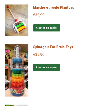
produit
€14,90
page
Marche et roule Plantoys
a
à
du
plusieurs
€
39,99
€19,95
produit
variations.
Les
Ajouter au panier
options
peuvent
SpinAgain Fat Brain Toys
être
choisies
€
39,90
sur
la
Ajouter au panier
page
du
produit