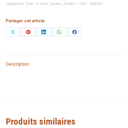
Catégories :
0 an
,
12 mois
,
Jouets
,
Jouets
UGS :
Q04147
Partager cet article
Partager
Partager
Partager
Partager
Partager
sur
sur
sur
sur
sur
X
Pinterest
LinkedIn
WhatsApp
Facebook
Description
Produits similaires