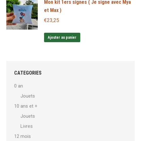
Mon kit 1ers signes ( Je signe avec Mya
et Max )
€
23,25
Ajouter au panier
CATEGORIES
0 an
Jouets
10 ans et +
Jouets
Livres
12 mois