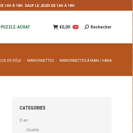
 14H À 18H. SAUF LE JEUDI DE 14H À 18H
NDE
€
0,00
Rechecher
Recherche
0
:
PUZZLE-ACHAT
€
0,00
Rechecher
Recherche
0
:
ci :
EUX DE RÔLE
MARIONNETTES
MARIONNETTES À MAIN / HABA
CATEGORIES
0 an
Jouets