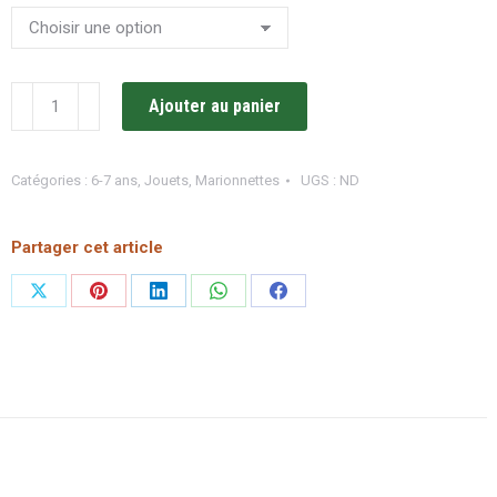
quantité
Ajouter au panier
de
Marionnettes
Catégories :
6-7 ans
,
Jouets
,
Marionnettes
UGS :
ND
à
main
Partager cet article
/
Haba
Partager
Partager
Partager
Partager
Partager
sur
sur
sur
sur
sur
X
Pinterest
LinkedIn
WhatsApp
Facebook