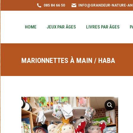
085 84 66 50
INFO@GRANDEUR-NATURE-AN
HOME
JEUX PAR ÂGES
LIVRES PAR ÂGE
PUZZLE-ACHAT
HOME
JEUX PAR ÂGES
LIVRES PAR ÂGES
P
MARIONNETTES À MAIN / HABA