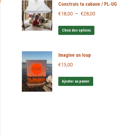
Construis ta cabane / PL-UG
Plage
€
18,00
–
€
28,00
de
Ce
prix :
Choix des options
produit
€18,00
a
à
Imagine un loup
plusieurs
€28,00
variations.
€
15,00
Les
options
Ajouter au panier
peuvent
être
choisies
sur
la
page