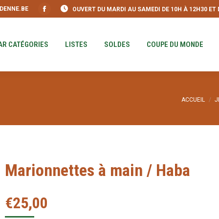
DENNE.BE
OUVERT DU MARDI AU SAMEDI DE 10H À 12H30 ET DE
S
PAR CATÉGORIES
LISTES
SOLDES
COUPE DU MO
Facebook
page
opens
AR CATÉGORIES
LISTES
SOLDES
COUPE DU MONDE
in
new
window
Vous êtes i
ACCUEIL
J
Marionnettes à main / Haba
€
25,00