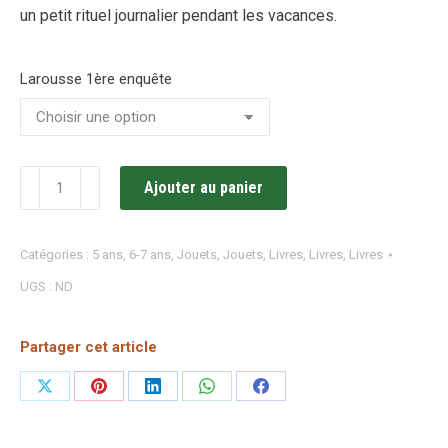
un petit rituel journalier pendant les vacances.
Larousse 1ère enquête
quantité
Ajouter au panier
de
Ma
Catégories :
5 ans
,
6-7 ans
,
Jouets
,
Jouets
,
Livres
,
Livres
,
Livres
toute
UGS :
ND
première
enquête
(Les
Partager cet article
p'tits
Partager
Partager
Partager
Partager
Partager
Sherlock)
sur
sur
sur
sur
sur
/