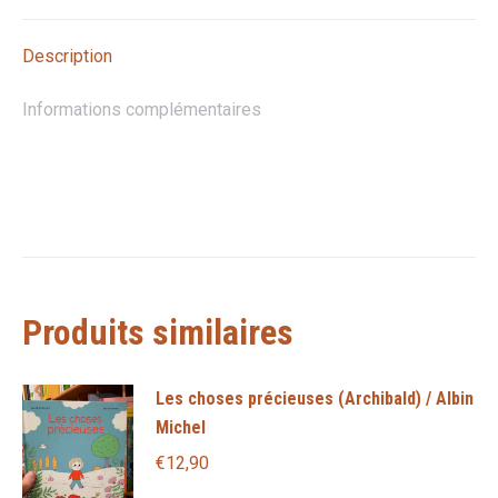
Larousse
X
Pinterest
LinkedIn
WhatsApp
Facebook
Description
Informations complémentaires
Produits similaires
Les choses précieuses (Archibald) / Albin
Michel
€
12,90