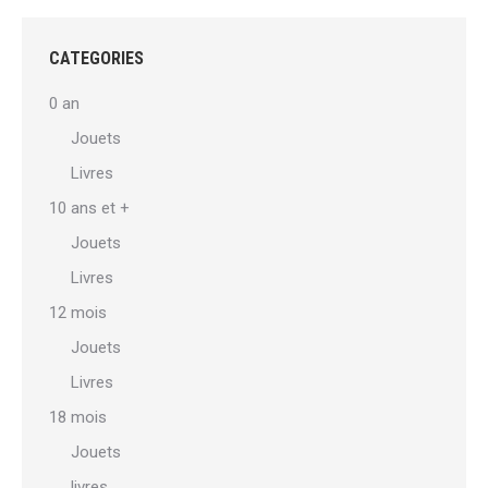
variations.
Les
CATEGORIES
options
0 an
peuvent
Jouets
être
Livres
choisies
sur
10 ans et +
la
Jouets
page
Livres
du
12 mois
produit
Jouets
Livres
18 mois
Jouets
livres