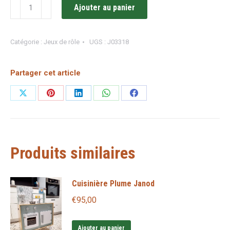
quantité
Ajouter au panier
de
Ma
Catégorie :
Jeux de rôle
UGS :
J03318
première
ferme
Partager cet article
/
Janod
Partager
Partager
Partager
Partager
Partager
sur
sur
sur
sur
sur
X
Pinterest
LinkedIn
WhatsApp
Facebook
Produits similaires
Cuisinière Plume Janod
€
95,00
Ajouter au panier