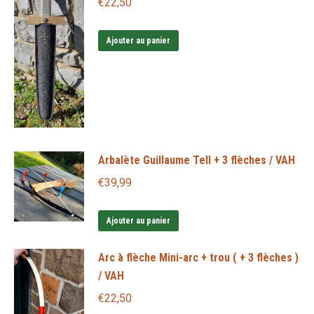
€
22,50
Les
options
Ajouter au panier
peuvent
être
choisies
sur
la
page
Arbalète Guillaume Tell + 3 flèches / VAH
du
€
39,99
produit
Ajouter au panier
Arc à flèche Mini-arc + trou ( + 3 flèches )
/ VAH
€
22,50