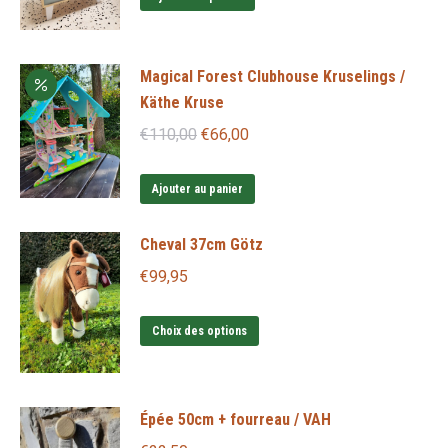
Magical Forest Clubhouse Kruselings /
Käthe Kruse
Le
Le
€
110,00
€
66,00
prix
prix
initial
actuel
Ajouter au panier
était :
est :
Cheval 37cm Götz
€110,00.
€66,00.
€
99,95
Ce
Choix des options
produit
a
plusieurs
Épée 50cm + fourreau / VAH
variations.