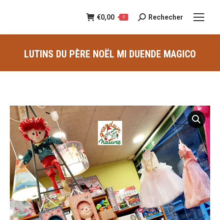
€
0,00
Rechecher
Recherche
0
:
LUTINS DU PÈRE NOËL MI DUENDE MAGICO
Vous êtes ici :