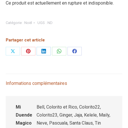
Ce produit est actuellement en rupture et indisponible.
Catégorie :
Noël
UGS :
ND
Partager cet article
Partager
Partager
Partager
Partager
Partager
sur
sur
sur
sur
sur
X
Pinterest
LinkedIn
WhatsApp
Facebook
Informations complémentaires
Mi
Bell, Colorito et Rico, Colorito22,
Duende
Colorito23, Ginger, Jaja, Kelele, Maily,
Magico
Neve, Pascuala, Santa Claus, Tin