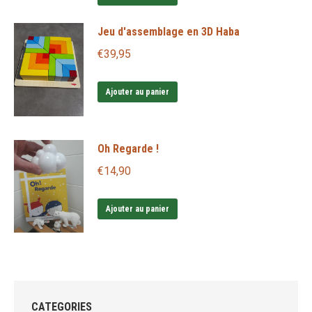
du
Jeu d'assemblage en 3D Haba
produit
€
39,95
Ajouter au panier
Oh Regarde !
€
14,90
Ajouter au panier
CATEGORIES