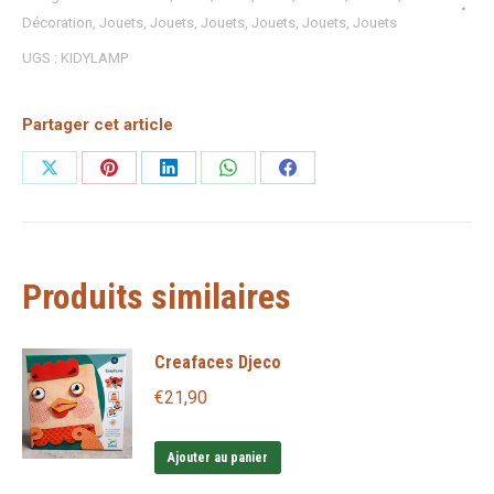
Décoration
,
Jouets
,
Jouets
,
Jouets
,
Jouets
,
Jouets
,
Jouets
UGS :
KIDYLAMP
Partager cet article
Partager
Partager
Partager
Partager
Partager
sur
sur
sur
sur
sur
X
Pinterest
LinkedIn
WhatsApp
Facebook
Produits similaires
Creafaces Djeco
€
21,90
Ajouter au panier