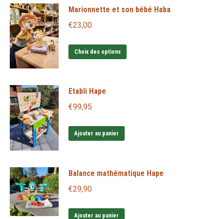
Marionnette et son bébé Haba
€
23,00
Ce
Choix des options
produit
a
Etabli Hape
plusieurs
variations.
€
99,95
Les
options
Ajouter au panier
peuvent
être
Balance mathématique Hape
choisies
sur
€
29,90
la
page
Ajouter au panier