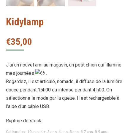
Kidylamp
€
35,00
J’ai un nouvel ami au magasin, un petit chien qui illumine
mes journées
.
Regardez, il est articulé, nomade, il diffuse de la lumière
douce pendant 15h00 ou intense pendant 4 h00. On
sélectionne le mode par la queue. Il est rechargeable à
l’aide d’un câble USB.
Rupture de stock
Catégories :
10 ans et +
,
3 ans
,
4 ans
,
5 ans
,
6-7 ans
,
8-9 ans
,