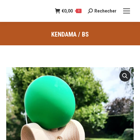
€
0,00
Rechecher
Recherche
0
:
KENDAMA / BS
Vous êtes ici :