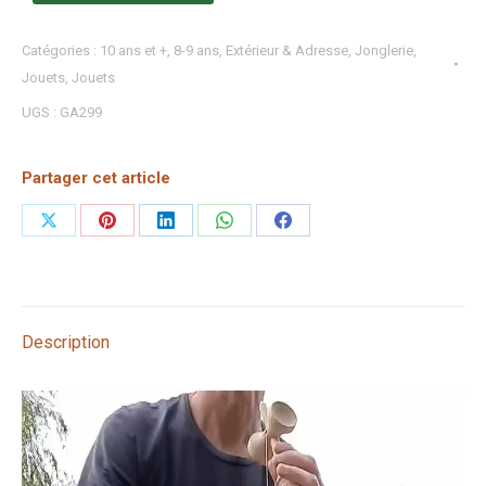
Catégories :
10 ans et +
,
8-9 ans
,
Extérieur & Adresse
,
Jonglerie
,
Jouets
,
Jouets
UGS :
GA299
Partager cet article
Partager
Partager
Partager
Partager
Partager
sur
sur
sur
sur
sur
X
Pinterest
LinkedIn
WhatsApp
Facebook
Description
Lecteur
vidéo