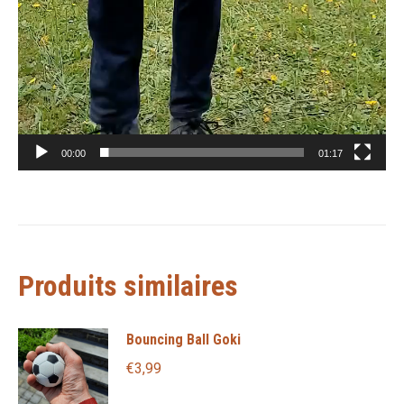
00:00
01:17
Produits similaires
Bouncing Ball Goki
€
3,99