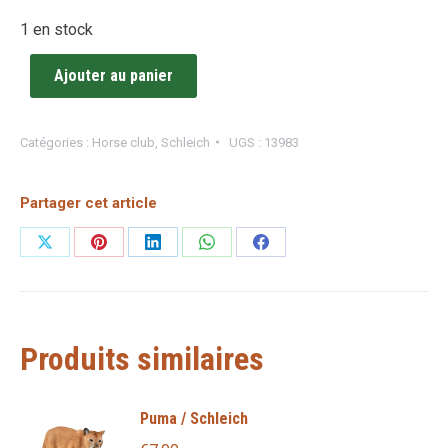
1 en stock
Ajouter au panier
Catégories :
Horse club
,
Schleich
UGS :
13983
Partager cet article
Partager
Partager
Partager
Partager
Partager
sur
sur
sur
sur
sur
X
Pinterest
LinkedIn
WhatsApp
Facebook
Produits similaires
Puma / Schleich