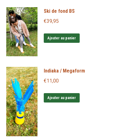
produit
Ski de fond BS
a
plusieurs
€
39,95
variations.
Les
Ajouter au panier
options
peuvent
être
Indiaka / Megaform
choisies
€
11,00
sur
la
Ajouter au panier
page
du
produit