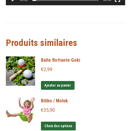
Produits similaires
Balle flottante Goki
€
2,99
Ajouter au panier
Bilibo / Moluk
€
35,90
Ce
Choix des options