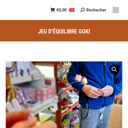
€
0,00
Rechecher
Recherche
0
:
JEU D’ÉQUILIBRE GOKI
Vous êtes ici :