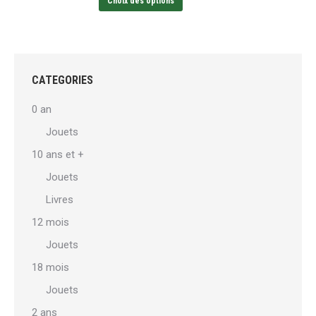
prix :
Choix des options
produit
€55,00
a
à
plusieurs
€120,00
variations.
CATEGORIES
Les
0 an
options
Jouets
peuvent
10 ans et +
être
choisies
Jouets
sur
Livres
la
12 mois
page
Jouets
du
18 mois
produit
Jouets
2 ans