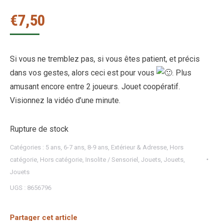
€
7,50
Si vous ne tremblez pas, si vous êtes patient, et précis
dans vos gestes, alors ceci est pour vous
. Plus
amusant encore entre 2 joueurs. Jouet coopératif.
Visionnez la vidéo d’une minute.
Rupture de stock
Catégories :
5 ans
,
6-7 ans
,
8-9 ans
,
Extérieur & Adresse
,
Hors
catégorie
,
Hors catégorie
,
Insolite / Sensoriel
,
Jouets
,
Jouets
,
Jouets
UGS :
8656796
Partager cet article