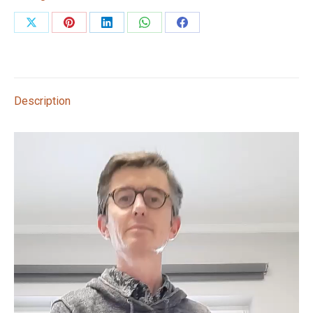
Partager
Partager
Partager
Partager
Partager
sur
sur
sur
sur
sur
X
Pinterest
LinkedIn
WhatsApp
Facebook
Description
Lecteur
vidéo