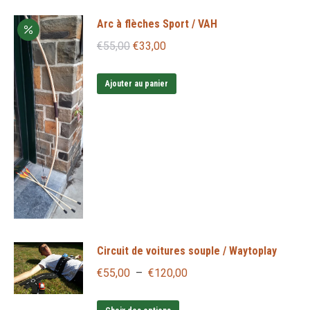
Arc à flèches Sport / VAH
Le
Le
€
55,00
€
33,00
prix
prix
initial
actuel
Ajouter au panier
était :
est :
€55,00.
€33,00.
Circuit de voitures souple / Waytoplay
Plage
€
55,00
–
€
120,00
de
Ce