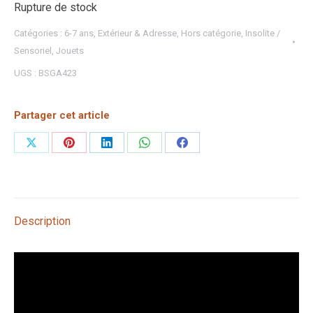
Rupture de stock
Catégories :
6-7 ans
,
Extérieur & Adresse
,
Hors catégorie
,
Insolite /
Sensoriel
,
Jouets
UGS :
BSGA423
Partager cet article
Partager
Partager
Partager
Partager
Partager
sur
sur
sur
sur
sur
X
Pinterest
LinkedIn
WhatsApp
Facebook
Description