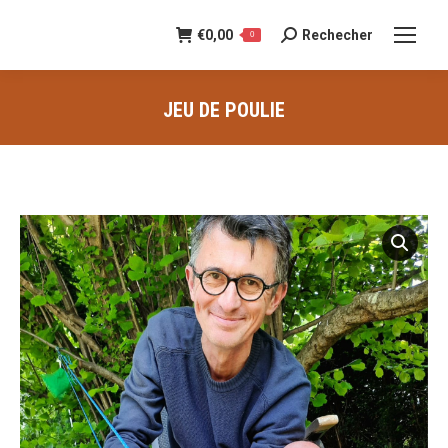
€
0,00
Rechecher
Recherche
0
:
JEU DE POULIE
Vous êtes ici :