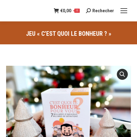
€
0,00
Rechecher
Recherche
0
:
JEU « C’EST QUOI LE BONHEUR ? »
Vous êtes ici :