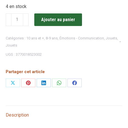
4 en stock
quantité
Ajouter au panier
de
Jeu
Catégories :
10 ans et +
,
8-9 ans
,
Émotions - Communication
,
Jouets
,
"C'est
Jouets
quoi
UGS :
3770018523002
le
bonheur
Partager cet article
?"
Partager
Partager
Partager
Partager
Partager
sur
sur
sur
sur
sur
X
Pinterest
LinkedIn
WhatsApp
Facebook
Description