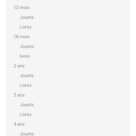
du
12 mois
produit
Jouets
Livres
18 mois
Jouets
livres
2 ans
Jouets
Livres
3 ans
Jouets
Livres
4 ans
Jouets