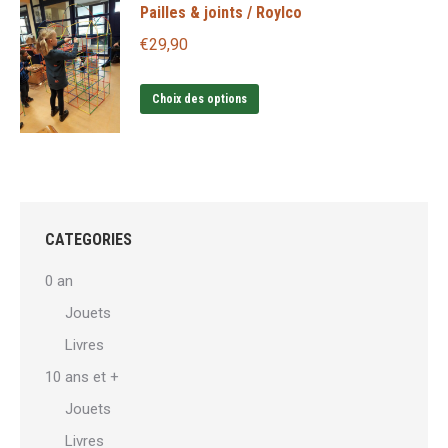
Pailles & joints / Roylco
€
29,90
Ce
Choix des options
produit
a
plusieurs
variations.
Les
CATEGORIES
options
0 an
peuvent
Jouets
être
Livres
choisies
sur
10 ans et +
la
Jouets
page
Livres