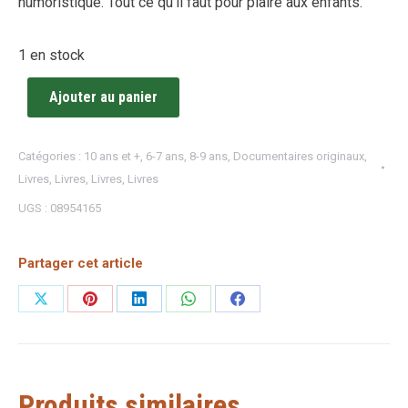
humoristique. Tout ce qu’il faut pour plaire aux enfants.
1 en stock
Ajouter au panier
Catégories :
10 ans et +
,
6-7 ans
,
8-9 ans
,
Documentaires originaux
,
Livres
,
Livres
,
Livres
,
Livres
UGS :
08954165
Partager cet article
Partager
Partager
Partager
Partager
Partager
sur
sur
sur
sur
sur
X
Pinterest
LinkedIn
WhatsApp
Facebook
Produits similaires