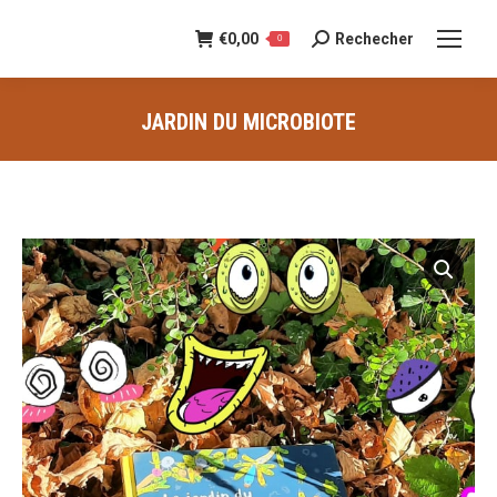
€
0,00
Rechecher
Recherche
0
:
JARDIN DU MICROBIOTE
Vous êtes ici :