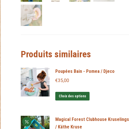
Produits similaires
Poupées Bain - Pomea / Djeco
€
35,00
Ce
Choix des options
produit
a
Magical Forest Clubhouse Kruselings
plusieurs
/ Käthe Kruse
variations.