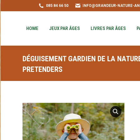
085 84 66 50
INFO@GRANDEUR-NATURE-AN
HOME
JEUX PAR ÂGES
LIVRES PAR ÂGE
PUZZLE-ACHAT
HOME
JEUX PAR ÂGES
LIVRES PAR ÂGES
P
DÉGUISEMENT GARDIEN DE LA NATURE
PRETENDERS