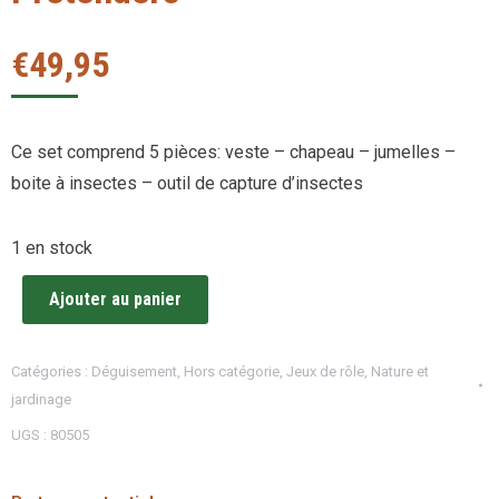
€
49,95
Ce set comprend 5 pièces: veste – chapeau – jumelles –
boite à insectes – outil de capture d’insectes
1 en stock
Ajouter au panier
Catégories :
Déguisement
,
Hors catégorie
,
Jeux de rôle
,
Nature et
jardinage
UGS :
80505