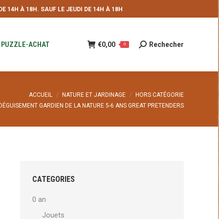
 14H À 18H. SAUF LE JEUDI DE 14H À 18H
NDE
€
0,00
Rechecher
Recherche
0
:
PUZZLE-ACHAT
€
0,00
Rechecher
Recherche
0
:
ACCUEIL
NATURE ET JARDINAGE
HORS CATÉGORIE
DÉGUISEMENT GARDIEN DE LA NATURE 5-6 ANS GREAT PRETENDERS
CATEGORIES
0 an
Jouets