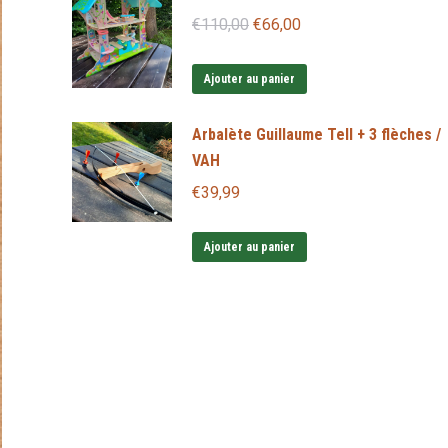
Les
Le
Le
€
110,00
€
66,00
options
prix
prix
peuvent
initial
actuel
Ajouter au panier
être
était :
est :
Arbalète Guillaume Tell + 3 flèches /
choisies
€110,00.
€66,00.
VAH
sur
la
€
39,99
page
du
Ajouter au panier
produit