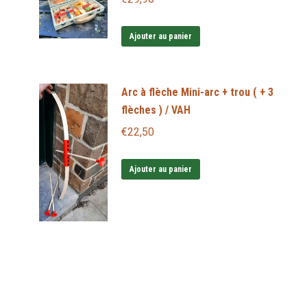
Les
options
Ajouter au panier
peuvent
être
Arc à flèche Mini-arc + trou ( + 3
choisies
flèches ) / VAH
sur
la
€
22,50
page
du
Ajouter au panier
produit