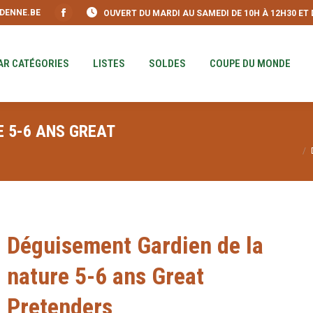
DENNE.BE
OUVERT DU MARDI AU SAMEDI DE 10H À 12H30 ET DE
S
PAR CATÉGORIES
LISTES
SOLDES
COUPE DU MO
Facebook
page
opens
AR CATÉGORIES
LISTES
SOLDES
COUPE DU MONDE
in
new
window
 5-6 ANS GREAT
Vous êtes ici :
Déguisement Gardien de la
nature 5-6 ans Great
Pretenders