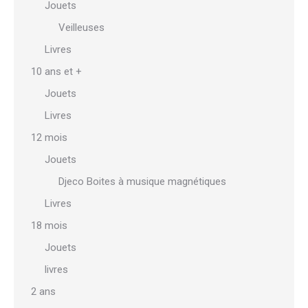
Jouets
du
Veilleuses
produit
Livres
10 ans et +
Jouets
Livres
12 mois
Jouets
Djeco Boites à musique magnétiques
Livres
18 mois
Jouets
livres
2 ans