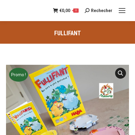
€
0,00
Rechecher
Recherche
0
:
FULLIFANT
Vous êtes ici :
Promo !