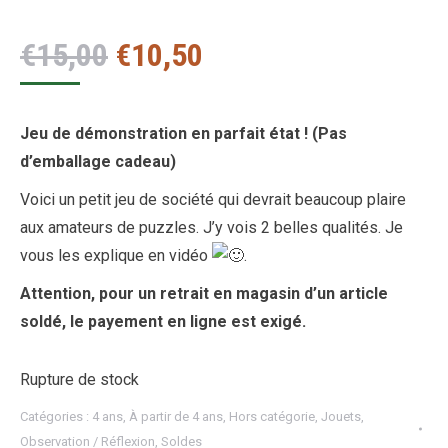
Le
Le
€
15,00
€
10,50
prix
prix
initial
actuel
Jeu de démonstration en parfait état ! (Pas
était :
est :
d’emballage cadeau)
€15,00.
€10,50.
Voici un petit jeu de société qui devrait beaucoup plaire
aux amateurs de puzzles. J’y vois 2 belles qualités. Je
vous les explique en vidéo
.
Attention, pour un retrait en magasin d’un article
soldé, le payement en ligne est exigé.
Rupture de stock
Catégories :
4 ans
,
À partir de 4 ans
,
Hors catégorie
,
Jouets
,
Observation / Réflexion
,
Soldes