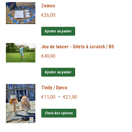
Zemos
€
26,00
Ajouter au panier
Jeu de lancer - Gilets à scratch / BS
€
49,90
Ajouter au panier
Tinily / Djeco
Plage
€
11,00
–
€
21,90
de
Ce
prix :
Choix des options
produit
€11,00
a
à