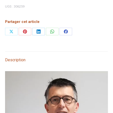
UGS :
306259
Partager cet article
Partager
Partager
Partager
Partager
Partager
sur
sur
sur
sur
sur
X
Pinterest
LinkedIn
WhatsApp
Facebook
Description
Lecteur
vidéo