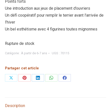
Points forts
Une introduction aux jeux de placement d’ouvriers
Un défi coopératif pour remplir le terrier avant l’arrivée de
l’hiver
Un bel esthétisme avec 4 figurines toutes mignonnes
Rupture de stock
Catégorie :
À partir de 6-7 ans
UGS :
70115
Partager cet article
Partager
Partager
Partager
Partager
Partager
sur
sur
sur
sur
sur
X
Pinterest
LinkedIn
WhatsApp
Facebook
Description