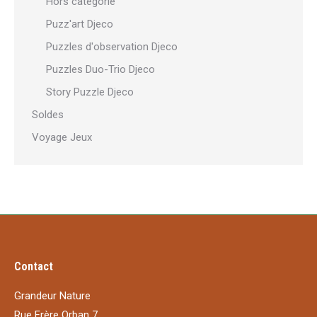
Hors catégorie
Puzz'art Djeco
Puzzles d'observation Djeco
Puzzles Duo-Trio Djeco
Story Puzzle Djeco
Soldes
Voyage Jeux
Contact
Grandeur Nature
Rue Frère Orban 7