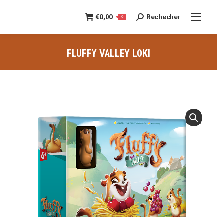
€
0,00
Rechecher
Recherche
0
:
FLUFFY VALLEY LOKI
Vous êtes ici :