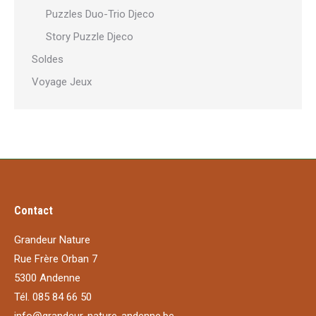
Puzzles Duo-Trio Djeco
Story Puzzle Djeco
Soldes
Voyage Jeux
Contact
Grandeur Nature
Rue Frère Orban 7
5300 Andenne
Tél. 085 84 66 50
info@grandeur-nature-andenne.be