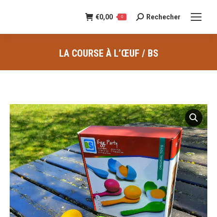
€
0,00
Rechecher
Recherche
0
:
LA COURSE À L’ŒUF / BS
Vous êtes ici :