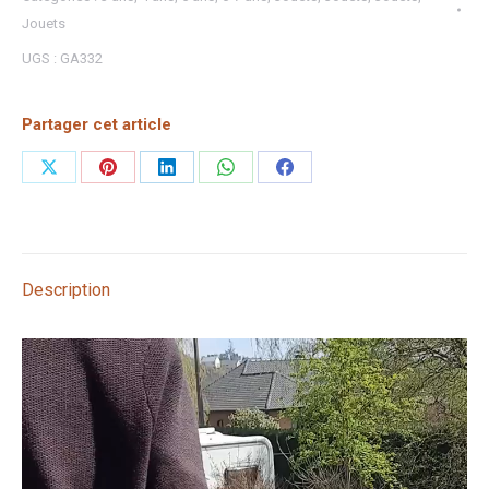
Jouets
UGS :
GA332
Partager cet article
Partager
Partager
Partager
Partager
Partager
sur
sur
sur
sur
sur
X
Pinterest
LinkedIn
WhatsApp
Facebook
Description
Lecteur
vidéo