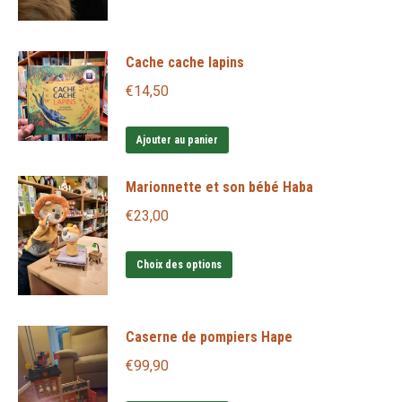
Cache cache lapins
€
14,50
Ajouter au panier
Marionnette et son bébé Haba
€
23,00
Ce
Choix des options
produit
a
Caserne de pompiers Hape
plusieurs
variations.
€
99,90
Les