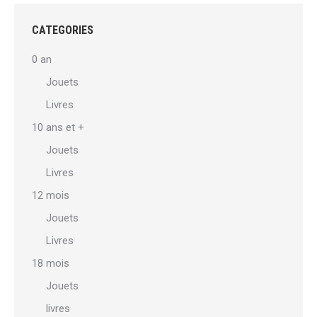
variations.
Les
CATEGORIES
options
0 an
peuvent
Jouets
être
Livres
choisies
sur
10 ans et +
la
Jouets
page
Livres
du
12 mois
produit
Jouets
Livres
18 mois
Jouets
livres