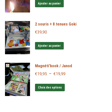
options
Ajouter au panier
peuvent
être
2 souris + 8 tenues Goki
choisies
sur
€
39,90
la
page
Ajouter au panier
du
produit
Magnéti'book / Janod
Plage
€
19,95
–
€
19,99
de
Ce
prix :
Choix des options
produit
€19,95
a
à
plusieurs
€19,99