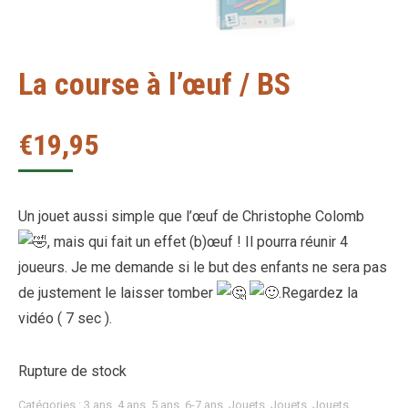
La course à l’œuf / BS
€
19,95
Un jouet aussi simple que l’œuf de Christophe Colomb
, mais qui fait un effet (b)œuf ! Il pourra réunir 4
joueurs. Je me demande si le but des enfants ne sera pas
de justement le laisser tomber
.Regardez la
vidéo ( 7 sec ).
Rupture de stock
Catégories :
3 ans
,
4 ans
,
5 ans
,
6-7 ans
,
Jouets
,
Jouets
,
Jouets
,