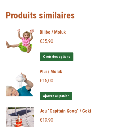
Produits similaires
Bilibo / Moluk
€
35,90
Ce
Choix des options
produit
Pluï / Moluk
a
plusieurs
€
15,00
variations.
Les
Ajouter au panier
options
Jeu "Capitain Koog" / Goki
peuvent
être
€
19,90