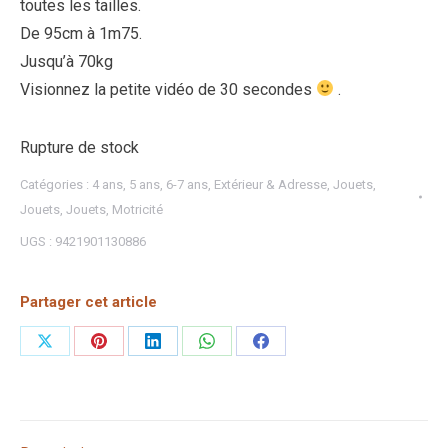
toutes les tailles.
De 95cm à 1m75.
Jusqu’à 70kg
Visionnez la petite vidéo de 30 secondes
.
Rupture de stock
Catégories :
4 ans
,
5 ans
,
6-7 ans
,
Extérieur & Adresse
,
Jouets
,
Jouets
,
Jouets
,
Motricité
UGS :
9421901130886
Partager cet article
Partager
Partager
Partager
Partager
Partager
sur
sur
sur
sur
sur
X
Pinterest
LinkedIn
WhatsApp
Facebook