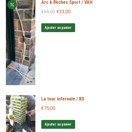
Arc à flèches Sport / VAH
Le
Le
€
55,00
€
33,00
prix
prix
initial
actuel
Ajouter au panier
était :
est :
€55,00.
€33,00.
La tour infernale / BS
€
75,00
Ajouter au panier