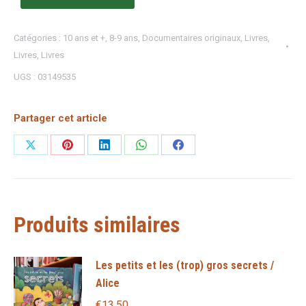
Catégories :
10 ans et +
,
8-9 ans
,
Documentaires originaux
,
Livres
,
Livres
,
Livres
UGS :
03149535
Partager cet article
Partager
Partager
Partager
Partager
Partager
sur
sur
sur
sur
sur
X
Pinterest
LinkedIn
WhatsApp
Facebook
Produits similaires
Les petits et les (trop) gros secrets /
Alice
€
13,50