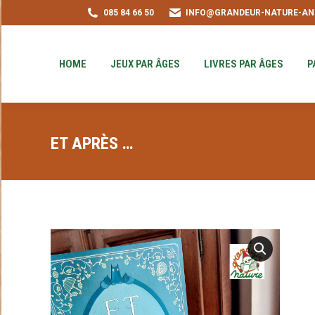
085 84 66 50
INFO@GRANDEUR-NATURE-AN
HOME
JEUX PAR ÂGES
LIVRES PAR ÂGE
PUZZLE-ACHAT
HOME
JEUX PAR ÂGES
LIVRES PAR ÂGES
P
ET APRÈS …