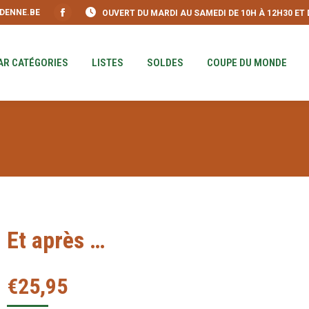
DENNE.BE
OUVERT DU MARDI AU SAMEDI DE 10H À 12H30 ET DE
S
PAR CATÉGORIES
LISTES
SOLDES
COUPE DU MO
Facebook
page
opens
AR CATÉGORIES
LISTES
SOLDES
COUPE DU MONDE
in
new
window
Et après …
€
25,95