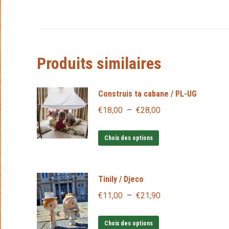
Produits similaires
Construis ta cabane / PL-UG
Plage
€
18,00
–
€
28,00
de
Ce
prix :
Choix des options
produit
€18,00
a
à
Tinily / Djeco
plusieurs
€28,00
variations.
Plage
€
11,00
–
€
21,90
Les
de
Ce
options
prix :
Choix des options