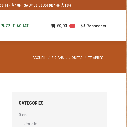
 14H À 18H. SAUF LE JEUDI DE 14H À 18H
NDE
€
0,00
Rechecher
Recherche
0
:
PUZZLE-ACHAT
€
0,00
Rechecher
Recherche
0
:
Vous êtes ici :
ACCUEIL
8-9 ANS
JOUETS
ET APRÈS …
CATEGORIES
0 an
Jouets