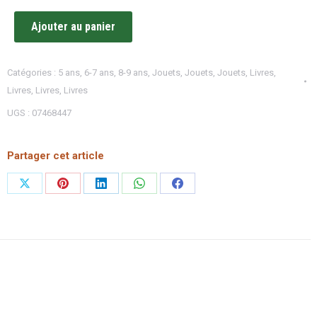
Ajouter au panier
Catégories :
5 ans
,
6-7 ans
,
8-9 ans
,
Jouets
,
Jouets
,
Jouets
,
Livres
,
Livres
,
Livres
,
Livres
UGS :
07468447
Partager cet article
Partager
Partager
Partager
Partager
Partager
sur
sur
sur
sur
sur
X
Pinterest
LinkedIn
WhatsApp
Facebook