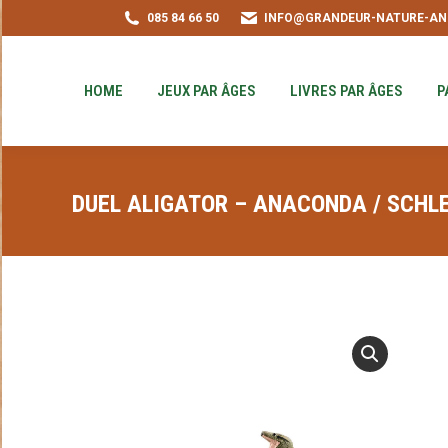
085 84 66 50
INFO@GRANDEUR-NATURE-AN
HOME
JEUX PAR ÂGES
LIVRES PAR ÂGE
PUZZLE-ACHAT
HOME
JEUX PAR ÂGES
LIVRES PAR ÂGES
P
DUEL ALIGATOR – ANACONDA / SCHL