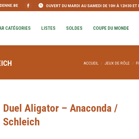
DENNE.BE
OUVERT DU MARDI AU SAMEDI DE 10H À 12H30 ET DE
S
PAR CATÉGORIES
LISTES
SOLDES
COUPE DU MO
Facebook
page
opens
AR CATÉGORIES
LISTES
SOLDES
COUPE DU MONDE
in
new
window
EICH
Vous êtes ici :
ACCUEIL
JEUX DE RÔLE
F
Duel Aligator – Anaconda /
Schleich