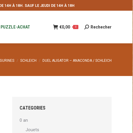
 14H À 18H. SAUF LE JEUDI DE 14H À 18H
NDE
€
0,00
Rechecher
Recherche
0
:
PUZZLE-ACHAT
€
0,00
Rechecher
Recherche
0
:
IGURINES
SCHLEICH
DUEL ALIGATOR – ANACONDA / SCHLEICH
CATEGORIES
0 an
Jouets