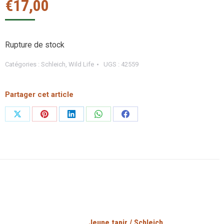
€
17,00
Rupture de stock
Catégories :
Schleich
,
Wild Life
UGS :
42559
Partager cet article
Partager
Partager
Partager
Partager
Partager
sur
sur
sur
sur
sur
X
Pinterest
LinkedIn
WhatsApp
Facebook
Jeune tapir / Schleich