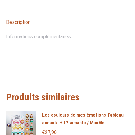
sur
sur
sur
sur
sur
X
Pinterest
LinkedIn
WhatsApp
Facebook
Description
Informations complémentaires
Produits similaires
Les couleurs de mes émotions Tableau
aimanté + 12 aimants / MiniMo
€
27,90