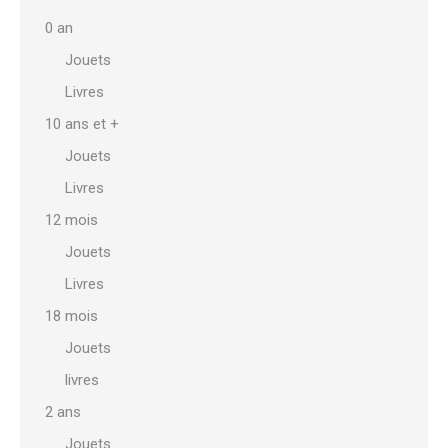
options
0 an
peuvent
Jouets
être
Livres
choisies
sur
10 ans et +
la
Jouets
page
Livres
du
12 mois
produit
Jouets
Livres
18 mois
Jouets
livres
2 ans
Jouets