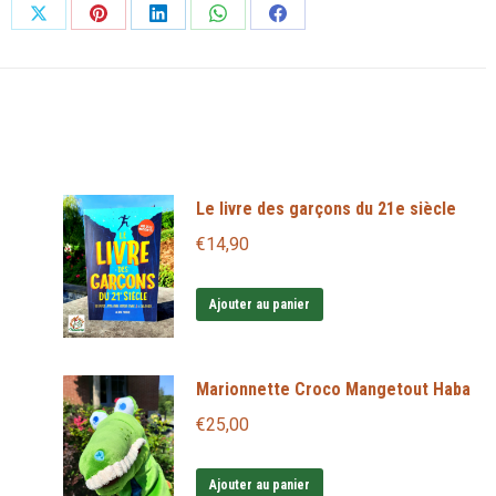
Partager
Partager
Partager
Partager
Partager
sur
sur
sur
sur
sur
X
Pinterest
LinkedIn
WhatsApp
Facebook
Le livre des garçons du 21e siècle
€
14,90
Ajouter au panier
Marionnette Croco Mangetout Haba
€
25,00
Ajouter au panier