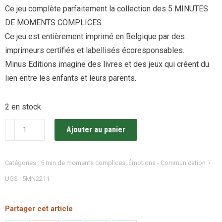
Ce jeu complète parfaitement la collection des 5 MINUTES
DE MOMENTS COMPLICES.
Ce jeu est entièrement imprimé en Belgique par des
imprimeurs certifiés et labellisés écoresponsables.
Minus Editions imagine des livres et des jeux qui créent du
lien entre les enfants et leurs parents.
2 en stock
quantité
Ajouter au panier
de
Discussion
Catégories :
5 min de moments complices
,
Émotions - Communication
au
UGS :
5MN2211
sommet
Minus
Partager cet article