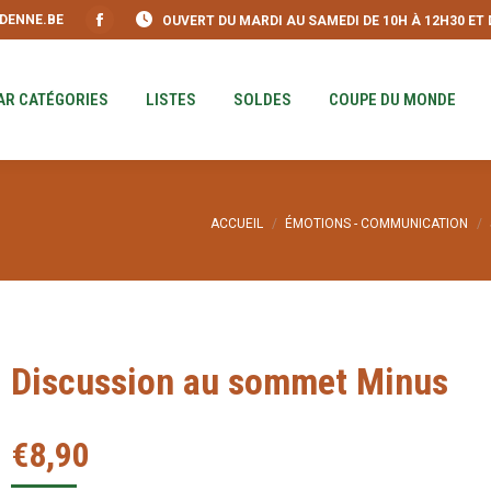
DENNE.BE
OUVERT DU MARDI AU SAMEDI DE 10H À 12H30 ET DE
S
PAR CATÉGORIES
LISTES
SOLDES
COUPE DU MO
Facebook
page
opens
AR CATÉGORIES
LISTES
SOLDES
COUPE DU MONDE
in
new
window
Vous êtes ici :
ACCUEIL
ÉMOTIONS - COMMUNICATION
Discussion au sommet Minus
€
8,90