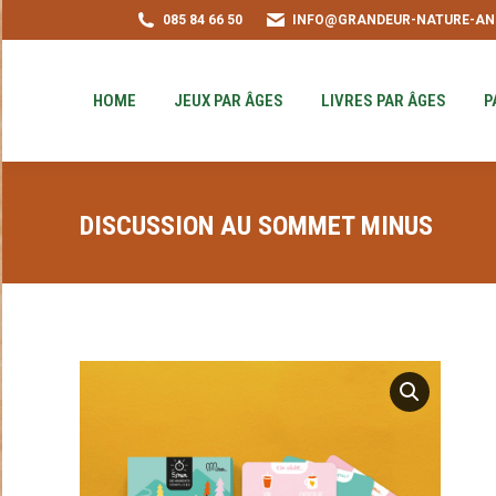
085 84 66 50
INFO@GRANDEUR-NATURE-AN
HOME
JEUX PAR ÂGES
LIVRES PAR ÂGE
PUZZLE-ACHAT
HOME
JEUX PAR ÂGES
LIVRES PAR ÂGES
P
DISCUSSION AU SOMMET MINUS