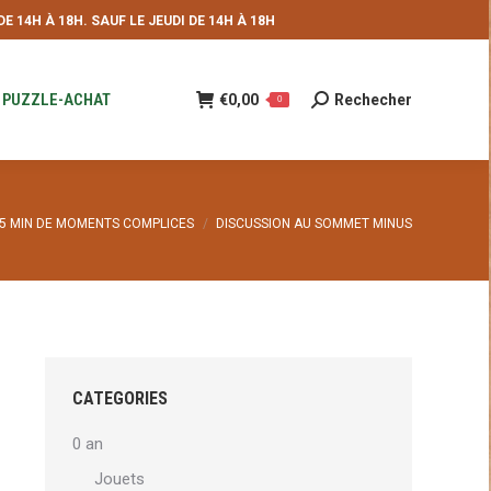
 14H À 18H. SAUF LE JEUDI DE 14H À 18H
NDE
€
0,00
Rechecher
Recherche
0
:
PUZZLE-ACHAT
€
0,00
Rechecher
Recherche
0
:
5 MIN DE MOMENTS COMPLICES
DISCUSSION AU SOMMET MINUS
CATEGORIES
0 an
Jouets