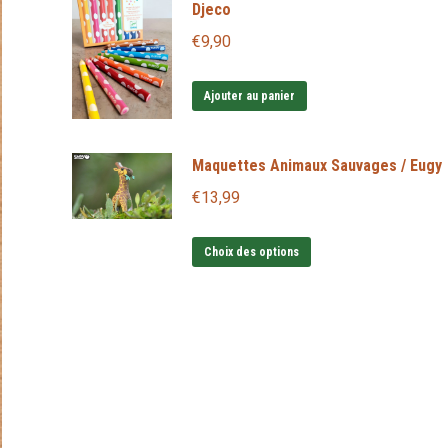
Djeco
€
9,90
Ajouter au panier
Maquettes Animaux Sauvages / Eugy
€
13,99
Ce
Choix des options
produit
a
plusieurs
variations.
Les
options
peuvent