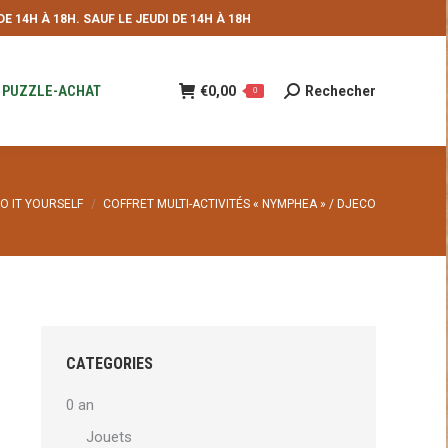
 14H À 18H. SAUF LE JEUDI DE 14H À 18H
NDE
€
0,00
Rechecher
Recherche
0
:
PUZZLE-ACHAT
€
0,00
Rechecher
Recherche
0
:
O IT YOURSELF
COFFRET MULTI-ACTIVITÉS « NYMPHEA » / DJECO
CATEGORIES
0 an
Jouets