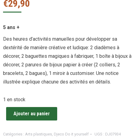
€
29,90
5 ans +
Des heures d’activités manuelles pour développer sa
dextérité de manière créative et ludique: 2 diadèmes à
décorer, 2 baguettes magiques à fabriquer, 1 boîte à bijoux à
décorer, 2 parures de bijoux papier à créer (2 colliers, 2
bracelets, 2 bagues), 1 miroir à customiser. Une notice
illustrée explique chacune des activités en détails.
1 en stock
Ajouter au panier
Catégories :
Arts plastiques
,
Djeco Do it yourself
UGS :
DJ07934