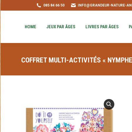
085 84 66 50
INFO@GRANDEUR-NATURE-AN
HOME
JEUX PAR ÂGES
LIVRES PAR ÂGE
PUZZLE-ACHAT
HOME
JEUX PAR ÂGES
LIVRES PAR ÂGES
P
COFFRET MULTI-ACTIVITÉS « NYMPHE