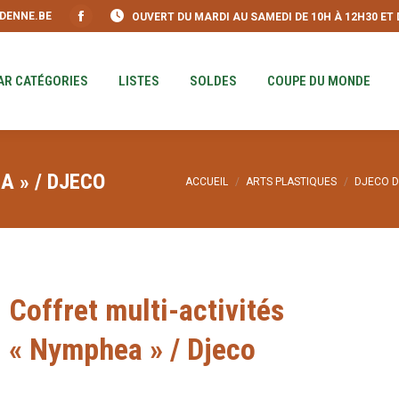
DENNE.BE
OUVERT DU MARDI AU SAMEDI DE 10H À 12H30 ET DE
S
PAR CATÉGORIES
LISTES
SOLDES
COUPE DU MO
Facebook
page
opens
AR CATÉGORIES
LISTES
SOLDES
COUPE DU MONDE
in
new
window
A » / DJECO
Vous êtes ici :
ACCUEIL
ARTS PLASTIQUES
DJECO D
Coffret multi-activités
« Nymphea » / Djeco