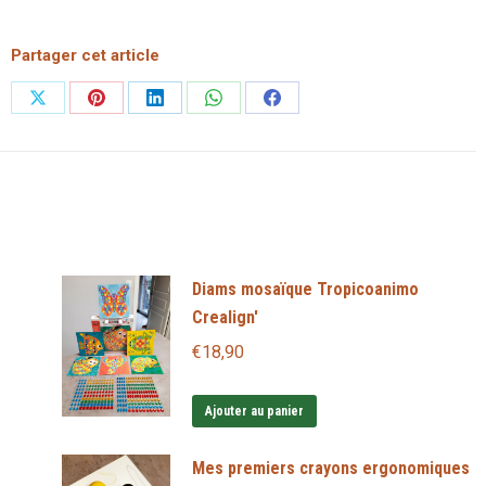
Partager cet article
Partager
Partager
Partager
Partager
Partager
sur
sur
sur
sur
sur
X
Pinterest
LinkedIn
WhatsApp
Facebook
Diams mosaïque Tropicoanimo
Crealign'
€
18,90
Ajouter au panier
Mes premiers crayons ergonomiques