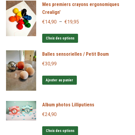
être
Mes premiers crayons ergonomiques
choisies
Crealign'
sur
Plage
€
14,90
–
€
19,95
la
de
page
Ce
prix :
Choix des options
du
produit
€14,90
produit
Balles sensorielles / Petit Boum
a
à
plusieurs
€
30,99
€19,95
variations.
Les
Ajouter au panier
options
peuvent
Album photos Lilliputiens
être
choisies
€
24,90
sur
Ce
la
Choix des options