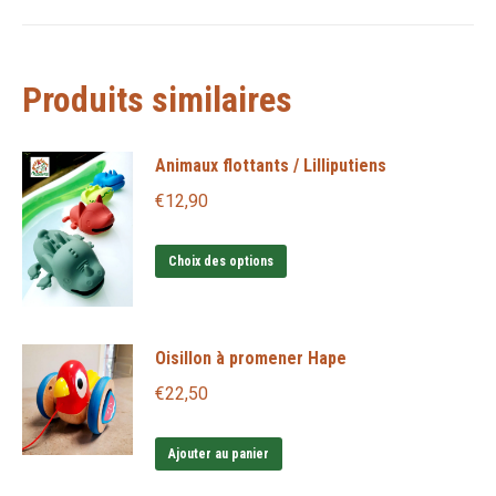
sur
sur
sur
sur
sur
Janod
X
Pinterest
LinkedIn
WhatsApp
Facebook
Produits similaires
Animaux flottants / Lilliputiens
€
12,90
Ce
Choix des options
produit
a
plusieurs
Oisillon à promener Hape
variations.
€
22,50
Les
options
Ajouter au panier
peuvent