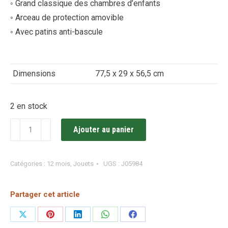
◦ Grand classique des chambres d’enfants
◦ Arceau de protection amovible
◦ Avec patins anti-bascule
Dimensions
77,5 x 29 x 56,5 cm
2 en stock
quantité
Ajouter au panier
de
Cheval
Catégories :
12 mois
,
Jouets
UGS :
J05984
à
Bascule
Partager cet article
Caramel
(bois)
Partager
Partager
Partager
Partager
Partager
/