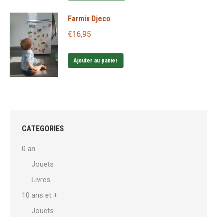
produit
page
Farmix Djeco
a
du
plusieurs
produit
€
16,95
variations.
Les
Ajouter au panier
options
peuvent
être
choisies
sur
CATEGORIES
la
0 an
page
Jouets
du
Livres
produit
10 ans et +
Jouets