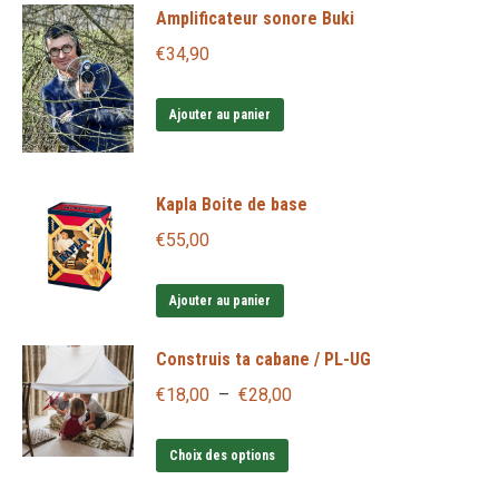
Amplificateur sonore Buki
a
plusieurs
€
34,90
variations.
Les
Ajouter au panier
options
peuvent
Kapla Boite de base
être
choisies
€
55,00
sur
la
Ajouter au panier
page
Construis ta cabane / PL-UG
du
produit
Plage
€
18,00
–
€
28,00
de
Ce
prix :
Choix des options
produit
€18,00