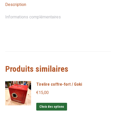
Description
Informations complémentaires
Produits similaires
Tirelire coffre-fort / Goki
€
15,00
Ce
Choix des options
produit