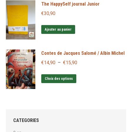
The HappySelf journal Junior
a
à
plusieurs
€
30,90
€28,00
variations.
Les
Ajouter au panier
options
peuvent
Contes de Jacques Salomé / Albin Michel
être
choisies
Plage
€
14,90
–
€
15,90
sur
de
Ce
la
prix :
Choix des options
produit
page
€14,90
a
du
à
plusieurs
produit
€15,90
variations.
Les
CATEGORIES
options