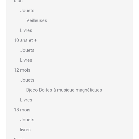
0 an
peuvent
Jouets
être
Veilleuses
choisies
sur
Livres
la
10 ans et +
page
Jouets
du
Livres
produit
12 mois
Jouets
Djeco Boites à musique magnétiques
Livres
18 mois
Jouets
livres