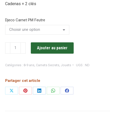
Cadenas + 2 clés
Djeco Carnet PM Feutre
quantité
Ajouter au panier
de
Carnet
Catégories :
8-9 ans
,
Carnets Secrets
,
Jouets
UGS :
ND
secret
PM
Partager cet article
avec
feutre
Partager
Partager
Partager
Partager
Partager
magique
sur
sur
sur
sur
sur
/
X
Pinterest
LinkedIn
WhatsApp
Facebook
Djeco