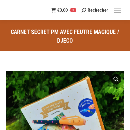
€
0,00
Rechecher
Recherche
0
:
CARNET SECRET PM AVEC FEUTRE MAGIQUE /
DJECO
Vous êtes ici :