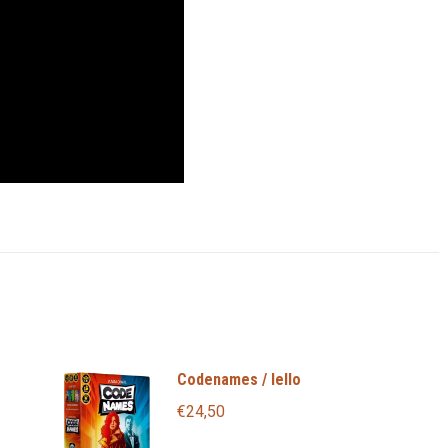
Codenames / Iello
€
24,50