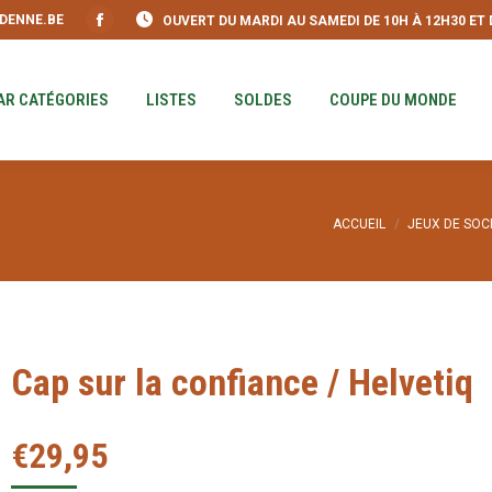
DENNE.BE
OUVERT DU MARDI AU SAMEDI DE 10H À 12H30 ET DE
S
PAR CATÉGORIES
LISTES
SOLDES
COUPE DU MO
Facebook
page
opens
AR CATÉGORIES
LISTES
SOLDES
COUPE DU MONDE
in
new
window
Vous êtes ici :
ACCUEIL
JEUX DE SOC
Cap sur la confiance / Helvetiq
€
29,95