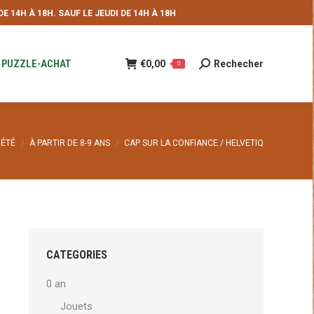
 14H À 18H. SAUF LE JEUDI DE 14H À 18H
NDE
€
0,00
Rechecher
Recherche
0
:
PUZZLE-ACHAT
€
0,00
Rechecher
Recherche
0
:
IÉTÉ
À PARTIR DE 8-9 ANS
CAP SUR LA CONFIANCE / HELVETIQ
CATEGORIES
0 an
Jouets