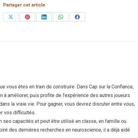
Partager cet article
Partager
Partager
Partager
Partager
Partager
sur
sur
sur
sur
sur
X
Pinterest
LinkedIn
WhatsApp
Facebook
 vous êtes en train de construire. Dans Cap sur la Confiance,
on à améliorer, puis profite de l’expérience des autres joueurs
ans la vraie vie. Pour gagner, vous devrez discuter entre vous,
 vos difficultés.
ses capacités et peut être utilisé en classe, en famille ou
iré des dernières recherches en neuroscience, il a déjà aidé