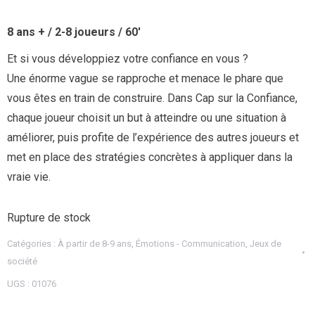
8 ans + / 2-8 joueurs / 60′
Et si vous développiez votre confiance en vous ?
Une énorme vague se rapproche et menace le phare que
vous êtes en train de construire. Dans Cap sur la Confiance,
chaque joueur choisit un but à atteindre ou une situation à
améliorer, puis profite de l’expérience des autres joueurs et
met en place des stratégies concrètes à appliquer dans la
vraie vie.
Rupture de stock
Catégories :
À partir de 8-9 ans
,
Émotions - Communication
,
Jeux de
société
UGS :
01076