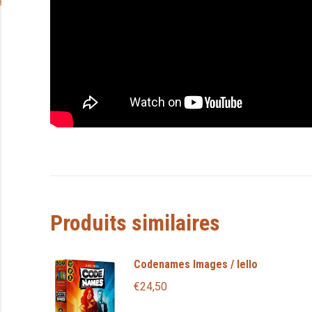
Produits similaires
Codenames Images / Iello
€
24,50