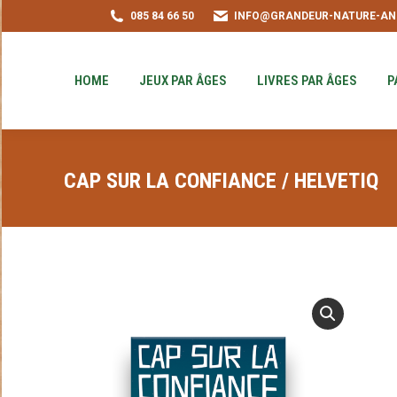
085 84 66 50
INFO@GRANDEUR-NATURE-AN
HOME
JEUX PAR ÂGES
LIVRES PAR ÂGE
PUZZLE-ACHAT
HOME
JEUX PAR ÂGES
LIVRES PAR ÂGES
P
CAP SUR LA CONFIANCE / HELVETIQ