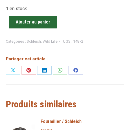
1 en stock
Ajouter au panier
Catégories :
Schleich
,
Wild Life
UGS :
14872
Partager cet article
Partager
Partager
Partager
Partager
Partager
sur
sur
sur
sur
sur
X
Pinterest
LinkedIn
WhatsApp
Facebook
Produits similaires
Fourmilier / Schleich