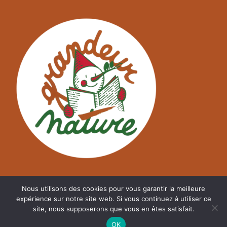
Nous utilisons des cookies pour vous garantir la meilleure
expérience sur notre site web. Si vous continuez à utiliser ce
site, nous supposerons que vous en êtes satisfait.
©
A2NM.COM
OK