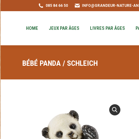
085 84 66 50
INFO@GRANDEUR-NATURE-AN
HOME
JEUX PAR ÂGES
LIVRES PAR ÂGE
PUZZLE-ACHAT
HOME
JEUX PAR ÂGES
LIVRES PAR ÂGES
P
BÉBÉ PANDA / SCHLEICH