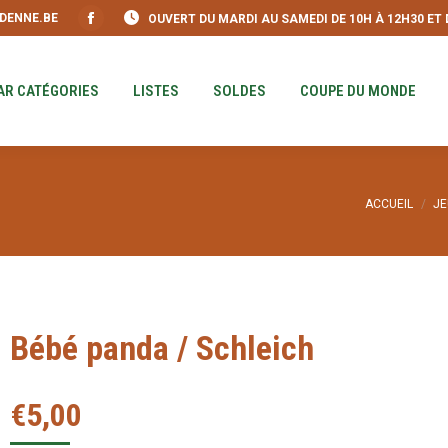
DENNE.BE
OUVERT DU MARDI AU SAMEDI DE 10H À 12H30 ET DE
S
PAR CATÉGORIES
LISTES
SOLDES
COUPE DU MO
Facebook
page
opens
AR CATÉGORIES
LISTES
SOLDES
COUPE DU MONDE
in
new
window
Vous êtes ic
ACCUEIL
JE
Bébé panda / Schleich
€
5,00