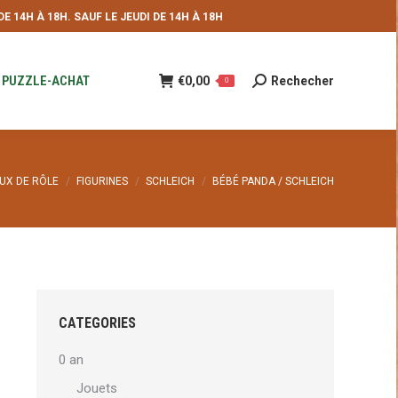
 14H À 18H. SAUF LE JEUDI DE 14H À 18H
NDE
€
0,00
Rechecher
Recherche
0
:
PUZZLE-ACHAT
€
0,00
Rechecher
Recherche
0
:
i :
UX DE RÔLE
FIGURINES
SCHLEICH
BÉBÉ PANDA / SCHLEICH
CATEGORIES
0 an
Jouets