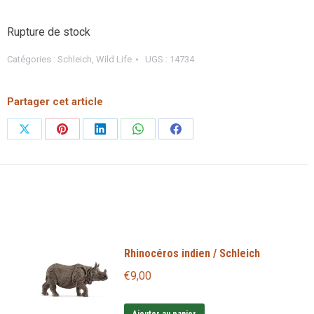
Rupture de stock
Catégories :
Schleich
,
Wild Life
UGS :
14734
Partager cet article
Partager
Partager
Partager
Partager
Partager
sur
sur
sur
sur
sur
X
Pinterest
LinkedIn
WhatsApp
Facebook
Rhinocéros indien / Schleich
€
9,00