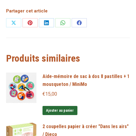
Partager cet article
Partager
Partager
Partager
Partager
Partager
sur
sur
sur
sur
sur
X
Pinterest
LinkedIn
WhatsApp
Facebook
Produits similaires
Aide-mémoire de sac à dos 8 pastilles + 1
mousqueton / MiniMo
€
15,00
Ajouter au panier
2 coupelles papier à créer "Dans les airs"
/ Djeco