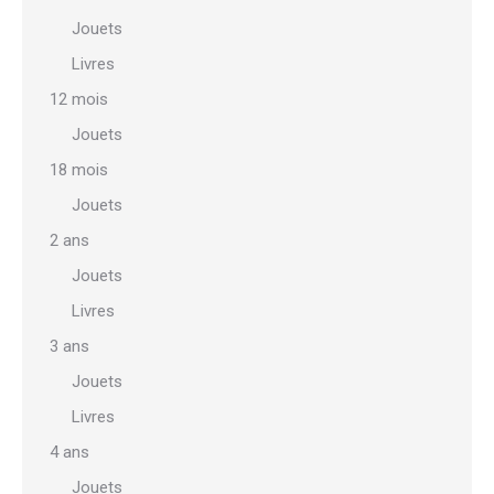
choisies
Jouets
sur
Livres
la
12 mois
page
Jouets
du
18 mois
produit
Jouets
2 ans
Jouets
Livres
3 ans
Jouets
Livres
4 ans
Jouets