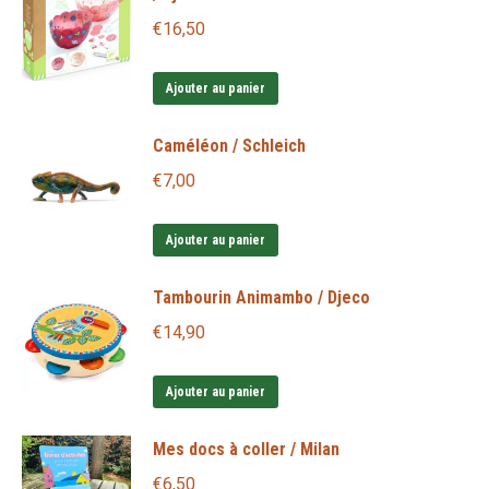
€
16,50
Ajouter au panier
Caméléon / Schleich
€
7,00
Ajouter au panier
Tambourin Animambo / Djeco
€
14,90
Ajouter au panier
Mes docs à coller / Milan
€
6,50