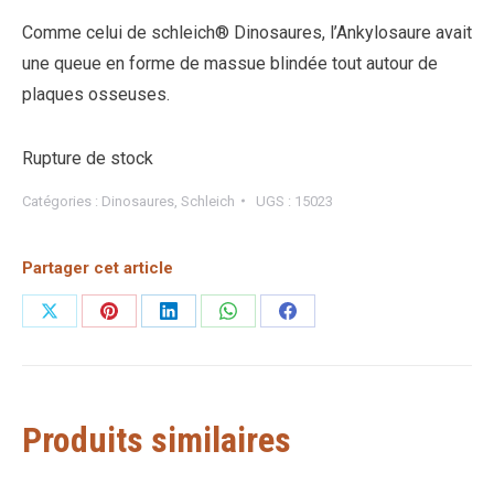
Comme celui de schleich® Dinosaures, l’Ankylosaure avait
une queue en forme de massue blindée tout autour de
plaques osseuses.
Rupture de stock
Catégories :
Dinosaures
,
Schleich
UGS :
15023
Partager cet article
Partager
Partager
Partager
Partager
Partager
sur
sur
sur
sur
sur
X
Pinterest
LinkedIn
WhatsApp
Facebook
Produits similaires