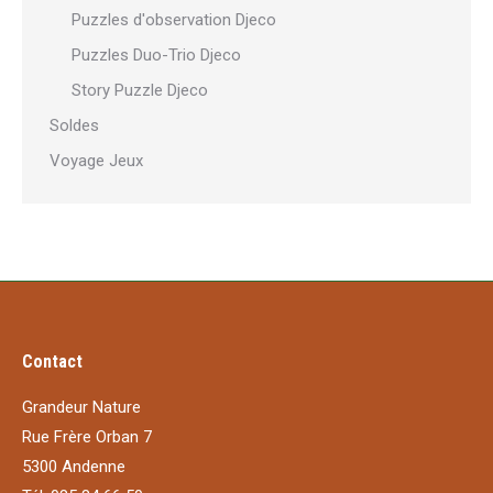
Puzzles d'observation Djeco
Puzzles Duo-Trio Djeco
Story Puzzle Djeco
Soldes
Voyage Jeux
Contact
Grandeur Nature
Rue Frère Orban 7
5300 Andenne