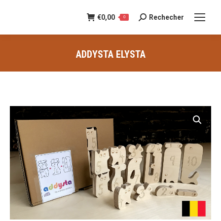
€
0,00
Rechecher
Recherche
0
:
ADDYSTA ELYSTA
Vous êtes ici :