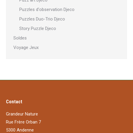
Puzz'art Djeco
Puzzles d'observation Djeco
Puzzles Duo-Trio Djeco
Story Puzzle Djeco
Soldes
Voyage Jeux
Contact
Grandeur Nature
Rue Frère Orban 7
5300 Andenne