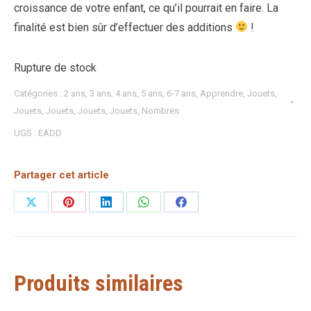
croissance de votre enfant, ce qu’il pourrait en faire. La
finalité est bien sûr d’effectuer des additions
!
Rupture de stock
Catégories :
2 ans
,
3 ans
,
4 ans
,
5 ans
,
6-7 ans
,
Apprendre
,
Jouets
,
Jouets
,
Jouets
,
Jouets
,
Jouets
,
Nombres
UGS :
EADD
Partager cet article
Partager
Partager
Partager
Partager
Partager
sur
sur
sur
sur
sur
X
Pinterest
LinkedIn
WhatsApp
Facebook
Produits similaires