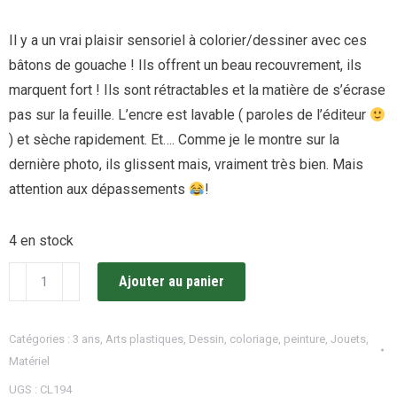
Il y a un vrai plaisir sensoriel à colorier/dessiner avec ces
bâtons de gouache ! Ils offrent un beau recouvrement, ils
marquent fort ! Ils sont rétractables et la matière de s’écrase
pas sur la feuille. L’encre est lavable ( paroles de l’éditeur
) et sèche rapidement. Et…. Comme je le montre sur la
dernière photo, ils glissent mais, vraiment très bien. Mais
attention aux dépassements
!
4 en stock
quantité
Ajouter au panier
de
9
Catégories :
3 ans
,
Arts plastiques
,
Dessin, coloriage, peinture
,
Jouets
,
bâtons
Matériel
de
UGS :
CL194