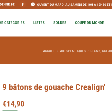
DENNE.BE
OUVERT DU MARDI AU SAMEDI DE 10H À 12H30 ET DE
S
PAR CATÉGORIES
LISTES
SOLDES
COUPE DU MO
Facebook
page
opens
AR CATÉGORIES
LISTES
SOLDES
COUPE DU MONDE
in
new
window
Vous êtes ici :
ACCUEIL
ARTS PLASTIQUES
DESSIN, COLOR
9 bâtons de gouache Crealign’
€
14,90