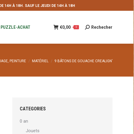
 14H À 18H. SAUF LE JEUDI DE 14H À 18H
NDE
€
0,00
Rechecher
Recherche
0
:
PUZZLE-ACHAT
€
0,00
Rechecher
Recherche
0
:
IAGE, PEINTURE
MATÉRIEL
9 BÂTONS DE GOUACHE CREALIGN’
CATEGORIES
0 an
Jouets