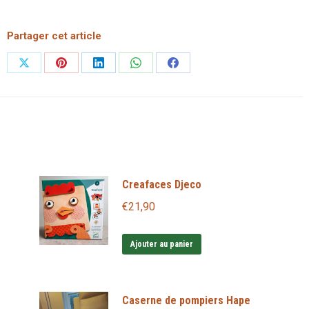
gouache
Crealign'
Partager cet article
Partager
Partager
Partager
Partager
Partager
sur
sur
sur
sur
sur
X
Pinterest
LinkedIn
WhatsApp
Facebook
Creafaces Djeco
€
21,90
Ajouter au panier
Caserne de pompiers Hape