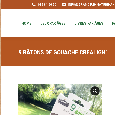
085 84 66 50
INFO@GRANDEUR-NATURE-AN
HOME
JEUX PAR ÂGES
LIVRES PAR ÂGE
PUZZLE-ACHAT
HOME
JEUX PAR ÂGES
LIVRES PAR ÂGES
P
9 BÂTONS DE GOUACHE CREALIGN’