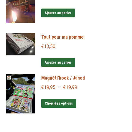
Ajouter au panier
Tout pour ma pomme
€
13,50
Ajouter au panier
Magnéti'book / Janod
Plage
€
19,95
–
€
19,99
de
Ce
prix :
Choix des options
produit
€19,95
a
à
plusieurs
€19,99