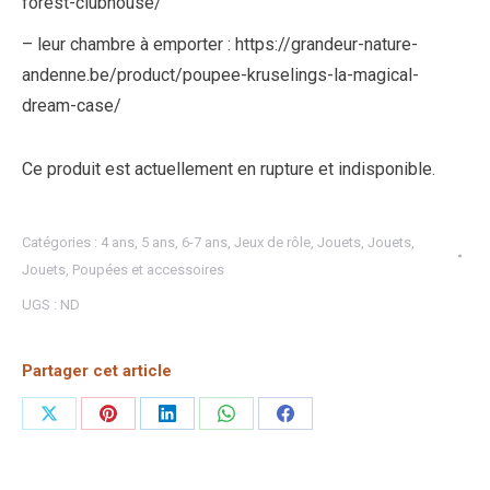
forest-clubhouse/
– leur chambre à emporter : https://grandeur-nature-
andenne.be/product/poupee-kruselings-la-magical-
dream-case/
Ce produit est actuellement en rupture et indisponible.
Catégories :
4 ans
,
5 ans
,
6-7 ans
,
Jeux de rôle
,
Jouets
,
Jouets
,
Jouets
,
Poupées et accessoires
UGS :
ND
Partager cet article
Partager
Partager
Partager
Partager
Partager
sur
sur
sur
sur
sur