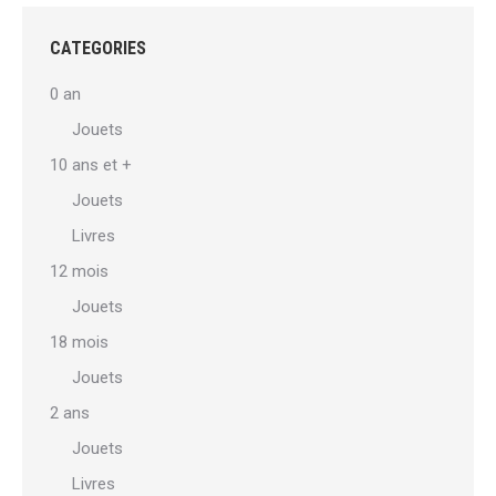
variations.
Les
CATEGORIES
options
0 an
peuvent
Jouets
être
10 ans et +
choisies
sur
Jouets
la
Livres
page
12 mois
du
Jouets
produit
18 mois
Jouets
2 ans
Jouets
Livres