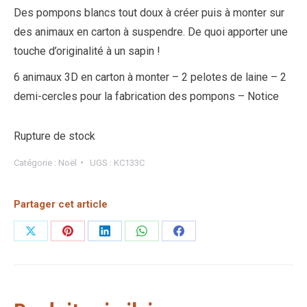
Des pompons blancs tout doux à créer puis à monter sur
des animaux en carton à suspendre. De quoi apporter une
touche d’originalité à un sapin !
6 animaux 3D en carton à monter – 2 pelotes de laine – 2
demi-cercles pour la fabrication des pompons – Notice
Rupture de stock
Catégorie :
Noël
UGS :
KC133C
Partager cet article
Partager
Partager
Partager
Partager
Partager
sur
sur
sur
sur
sur
X
Pinterest
LinkedIn
WhatsApp
Facebook