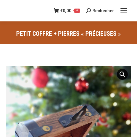
€
0,00
Rechecher
Recherche
0
:
PETIT COFFRE + PIERRES « PRÉCIEUSES »
Vous êtes ici :