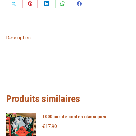
Partager
Partager
Partager
Partager
Partager
sur
sur
sur
sur
sur
X
Pinterest
LinkedIn
WhatsApp
Facebook
Description
Produits similaires
1000 ans de contes classiques
€
17,90