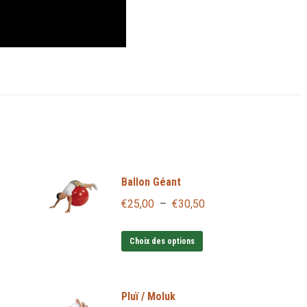
Ballon Géant
Plage
€
25,00
–
€
30,50
de
Ce
prix :
Choix des options
produit
€25,00
a
à
Pluï / Moluk
plusieurs
€30,50