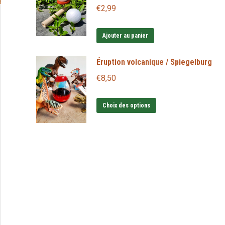
€
2,99
Ajouter au panier
Éruption volcanique / Spiegelburg
€
8,50
Ce
Choix des options
produit
a
plusieurs
variations.
Les
options
peuvent
être