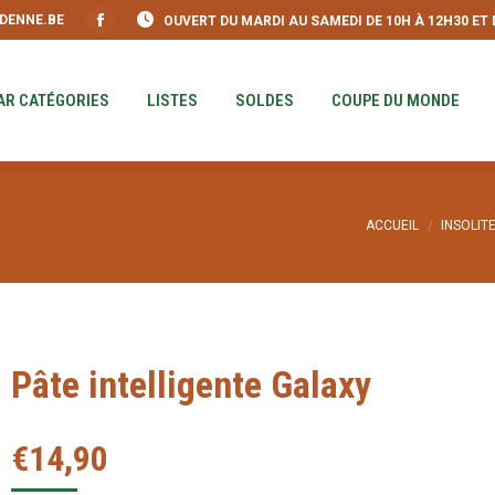
DENNE.BE
OUVERT DU MARDI AU SAMEDI DE 10H À 12H30 ET DE
S
PAR CATÉGORIES
LISTES
SOLDES
COUPE DU MO
Facebook
page
opens
AR CATÉGORIES
LISTES
SOLDES
COUPE DU MONDE
in
new
window
Vous êtes ici :
ACCUEIL
INSOLIT
Pâte intelligente Galaxy
€
14,90