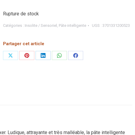
Rupture de stock
Catégories :
Insolite / Sensoriel
,
Pâte intelligente
UGS :
3701331200523
Partager cet article
Partager
Partager
Partager
Partager
Partager
sur
sur
sur
sur
sur
X
Pinterest
LinkedIn
WhatsApp
Facebook
r. Ludique, attrayante et très malléable, la pâte intelligente