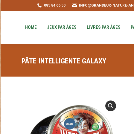
085 84 66 50
INFO@GRANDEUR-NATURE-AN
HOME
JEUX PAR ÂGES
LIVRES PAR ÂGE
PUZZLE-ACHAT
HOME
JEUX PAR ÂGES
LIVRES PAR ÂGES
P
PÂTE INTELLIGENTE GALAXY