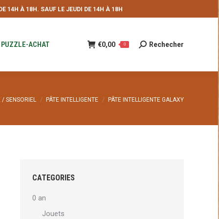
 14H À 18H. SAUF LE JEUDI DE 14H À 18H
NDE
€
0,00
Rechecher
Recherche
0
:
PUZZLE-ACHAT
€
0,00
Rechecher
Recherche
0
:
E / SENSORIEL
PÂTE INTELLIGENTE
PÂTE INTELLIGENTE GALAXY
CATEGORIES
0 an
Jouets