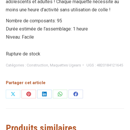
adolescents et adultes ! Chaque maquette nécessite au
moins une heure d’activité sans utilisation de colle !
Nombre de composants: 95
Durée estimée de l’assemblage: 1 heure
Niveau: Facile
Rupture de stock
Catégories :
Construction
,
Maquettes Ugears
UGS :
4820184121645
Partager cet article
Partager
Partager
Partager
Partager
Partager
sur
sur
sur
sur
sur
X
Pinterest
LinkedIn
WhatsApp
Facebook
Produits similaires