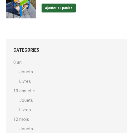
page
Ajouter au panier
du
produit
CATEGORIES
0 an
Jouets
Livres
10 ans et +
Jouets
Livres
12 mois
Jouets