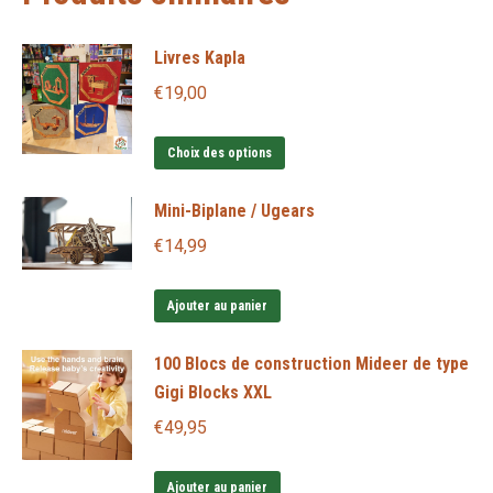
Livres Kapla
€
19,00
Ce
Choix des options
produit
Mini-Biplane / Ugears
a
plusieurs
€
14,99
variations.
Les
Ajouter au panier
options
100 Blocs de construction Mideer de type
peuvent
Gigi Blocks XXL
être
€
49,95
choisies
sur
la
Ajouter au panier