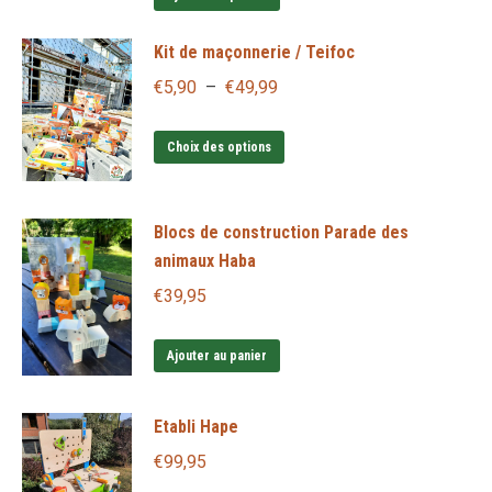
page
Kit de maçonnerie / Teifoc
du
Plage
€
5,90
–
€
49,99
produit
de
Ce
prix :
Choix des options
produit
€5,90
a
à
Blocs de construction Parade des
plusieurs
€49,99
animaux Haba
variations.
€
39,95
Les
options
Ajouter au panier
peuvent
être
choisies
Etabli Hape
sur
€
99,95
la