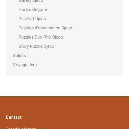
Gallery Djeco
Hors catégorie
Puzz'art Djeco
Puzzles d'observation Djeco
Puzzles Duo-Trio Djeco
Story Puzzle Djeco
Soldes
Voyage Jeux
Contact