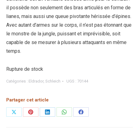
il possède non seulement des bras articulés en forme de
lianes, mais aussi une queue pivotante hérissée d’épines.
Avec autant d’armes sur le corps, il n’est pas étonnant que
le monstre de la jungle, puissant et imprévisible, soit
capable de se mesurer à plusieurs attaquants en même
temps.
Rupture de stock
Catégories :
Eldrador
,
Schleich
UGS :
70144
Partager cet article
Partager
Partager
Partager
Partager
Partager
sur
sur
sur
sur
sur
X
Pinterest
LinkedIn
WhatsApp
Facebook