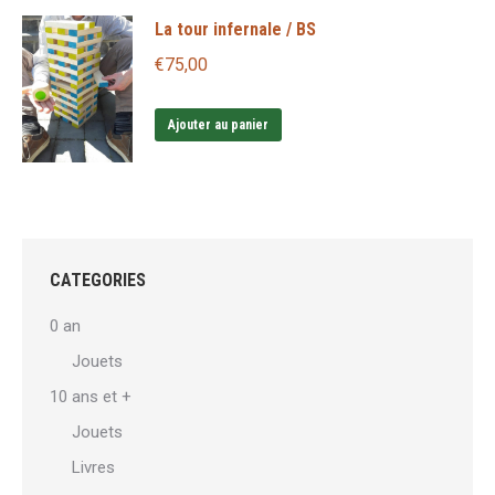
du
à
La tour infernale / BS
plusieurs
produit
€15,90
variations.
€
75,00
Les
options
Ajouter au panier
peuvent
être
choisies
sur
la
CATEGORIES
page
0 an
du
Jouets
produit
10 ans et +
Jouets
Livres