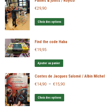
Pailles & joints / Roylco
€
29,90
Ce
Choix des options
produit
a
Find the code Haba
plusieurs
variations.
€
19,95
Les
options
Ajouter au panier
peuvent
Contes de Jacques Salomé / Albin Michel
être
choisies
Plage
€
14,90
–
€
15,90
sur
de
Ce
la
prix :
Choix des options
produit
page
€14,90
a