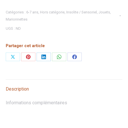
Catégories :
6-7 ans
,
Hors catégorie
,
Insolite / Sensoriel
,
Jouets
,
Marionnettes
UGS :
ND
Partager cet article
Partager
Partager
Partager
Partager
Partager
sur
sur
sur
sur
sur
X
Pinterest
LinkedIn
WhatsApp
Facebook
Description
Informations complémentaires