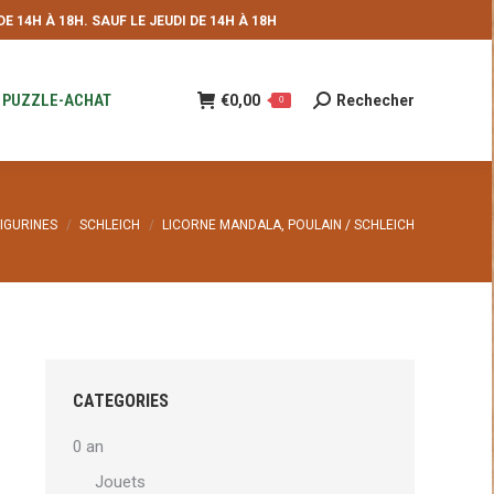
 14H À 18H. SAUF LE JEUDI DE 14H À 18H
NDE
€
0,00
Rechecher
Recherche
0
:
PUZZLE-ACHAT
€
0,00
Rechecher
Recherche
0
:
FIGURINES
SCHLEICH
LICORNE MANDALA, POULAIN / SCHLEICH
CATEGORIES
0 an
Jouets