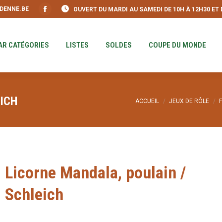
DENNE.BE
OUVERT DU MARDI AU SAMEDI DE 10H À 12H30 ET DE
S
PAR CATÉGORIES
LISTES
SOLDES
COUPE DU MO
Facebook
page
opens
AR CATÉGORIES
LISTES
SOLDES
COUPE DU MONDE
in
new
window
ICH
Vous êtes ici :
ACCUEIL
JEUX DE RÔLE
Licorne Mandala, poulain /
Schleich