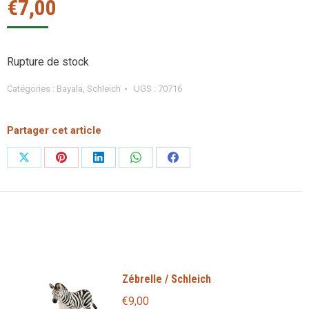
€
7,00
Rupture de stock
Catégories :
Bayala
,
Schleich
UGS :
70716
Partager cet article
Partager
Partager
Partager
Partager
Partager
sur
sur
sur
sur
sur
X
Pinterest
LinkedIn
WhatsApp
Facebook
Zébrelle / Schleich
€
9,00