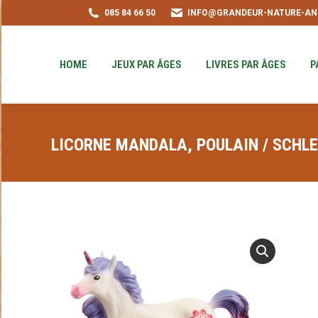
085 84 66 50
INFO@GRANDEUR-NATURE-AN
HOME
JEUX PAR ÂGES
LIVRES PAR ÂGE
PUZZLE-ACHAT
HOME
JEUX PAR ÂGES
LIVRES PAR ÂGES
P
LICORNE MANDALA, POULAIN / SCHLE