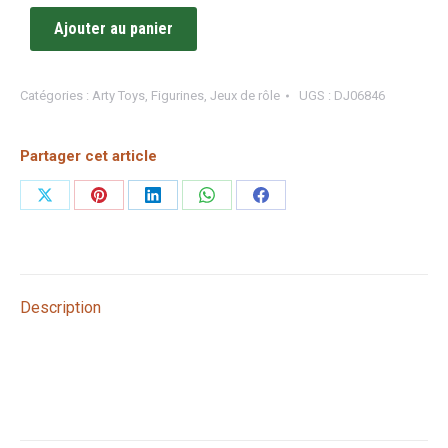
Ajouter au panier
Catégories :
Arty Toys
,
Figurines
,
Jeux de rôle
UGS :
DJ06846
Partager cet article
Partager
Partager
Partager
Partager
Partager
sur
sur
sur
sur
sur
X
Pinterest
LinkedIn
WhatsApp
Facebook
Description