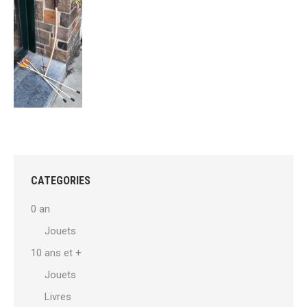
être
€55,00.
€33,00.
choisies
sur
la
page
du
produit
CATEGORIES
0 an
Jouets
10 ans et +
Jouets
Livres