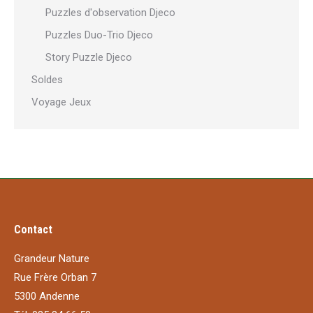
Puzzles d'observation Djeco
Puzzles Duo-Trio Djeco
Story Puzzle Djeco
Soldes
Voyage Jeux
Contact
Grandeur Nature
Rue Frère Orban 7
5300 Andenne