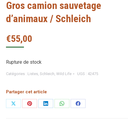
Gros camion sauvetage
d’animaux / Schleich
€
55,00
Rupture de stock
Catégories :
Listes
,
Schleich
,
Wild Life
UGS :
42475
Partager cet article
Partager
Partager
Partager
Partager
Partager
sur
sur
sur
sur
sur
X
Pinterest
LinkedIn
WhatsApp
Facebook