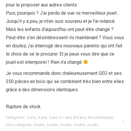
pour le proposer aux autres clients.
Puis, pourquoi ? J’ai perdu de vue ce merveilleux jouet…
Jusqu’il y a peu, je m’en suis souvenu et je l’ai relancé.
Mais les enfants d’aujourd’hui ont peut-être changé ?
Peut-être s’en désintéressent-ils maintenant ? Vous vous
en doutez, j’ai interrogé des nouveaux parents qui ont fait
le choix de se le procurer. Et je peux vous dire que ce
jouet est intemporel ! Rien n’a changé
.
Je vous recommande donc chaleureusement GEO et ses
250 pièces en bois qui se combinent très bien entre elles
grâce à des dimensions identiques.
Rupture de stock
Catégories :
3 ans
,
4 ans
,
5 ans
,
6-7 ans
,
8-9 ans
,
Arts plastiques
,
Hors catégorie
,
Jouets
,
Jouets
,
Jouets
,
Jouets
,
Jouets