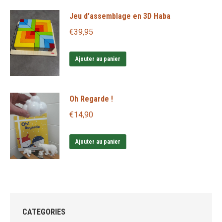
produit
Jeu d'assemblage en 3D Haba
a
plusieurs
€
39,95
variations.
Les
Ajouter au panier
options
peuvent
Oh Regarde !
être
choisies
€
14,90
sur
la
Ajouter au panier
page
du
produit
CATEGORIES