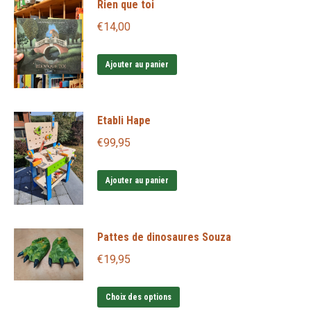
Rien que toi
€
14,00
Ajouter au panier
Etabli Hape
€
99,95
Ajouter au panier
Pattes de dinosaures Souza
€
19,95
Ce
Choix des options