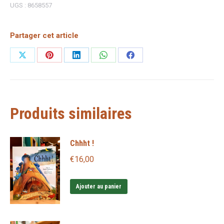
UGS :
8658557
Partager cet article
Partager
Partager
Partager
Partager
Partager
sur
sur
sur
sur
sur
X
Pinterest
LinkedIn
WhatsApp
Facebook
Produits similaires
Chhht !
€
16,00
Ajouter au panier