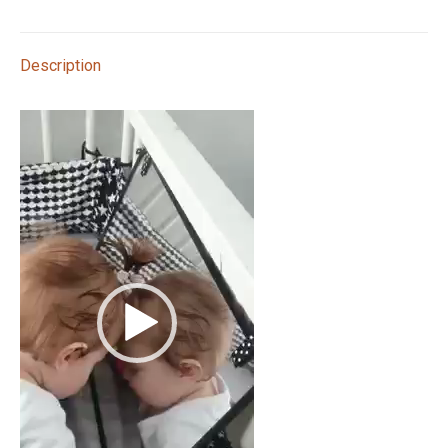
X
Pinterest
LinkedIn
WhatsApp
Facebook
Description
Lecteur
vidéo