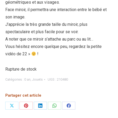
géométriques et aux visages.
Face miroir, il permettra une interaction entre le bébé et
son image.
J’apprécie la très grande taille du miroir, plus
spectaculaire et plus facile pour se voir.
A noter que ce miroir s’attache au parc ou au lit…
Vous hésitez encore quelque peu, regardez la petite
vidéo de 22 »
!
Rupture de stock
Catégories :
0 an
,
Jouets
UGS :
210480
Partager cet article
Partager
Partager
Partager
Partager
Partager
sur
sur
sur
sur
sur