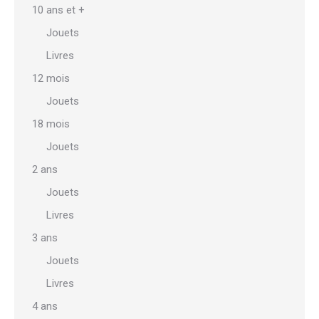
10 ans et +
choisies
sur
Jouets
la
Livres
page
12 mois
du
Jouets
produit
18 mois
Jouets
2 ans
Jouets
Livres
3 ans
Jouets
Livres
4 ans