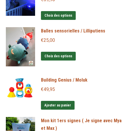
Ce
Choix des options
produit
Balles sensorielles / Lilliputiens
a
plusieurs
€
25,00
variations.
Ce
Les
Choix des options
produit
options
a
peuvent
Building Genius / Moluk
plusieurs
être
variations.
choisies
€
49,95
Les
sur
options
la
Ajouter au panier
peuvent
page
Mon kit 1ers signes ( Je signe avec Mya
être
du
et Max )
choisies
produit