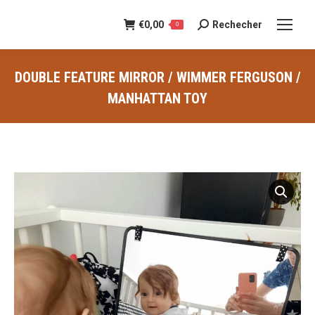
€
0,00
Rechecher
Recherche
0
:
DOUBLE FEATURE MIRROR / WIMMER FERGUSON /
MANHATTAN TOY
Vous êtes ici :