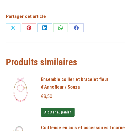
Partager cet article
Partager
Partager
Partager
Partager
Partager
sur
sur
sur
sur
sur
X
Pinterest
LinkedIn
WhatsApp
Facebook
Produits similaires
Ensemble collier et bracelet fleur
d'Annefleur / Souza
€
8,50
Ajouter au panier
Coiffeuse en bois et accessoires Licorne