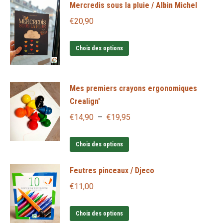
Mercredis sous la pluie / Albin Michel
plusieurs
variations.
€
20,90
Les
Ce
options
Choix des options
produit
peuvent
a
être
Mes premiers crayons ergonomiques
plusieurs
choisies
Crealign'
variations.
sur
Les
Plage
la
€
14,90
–
€
19,95
options
de
page
Ce
peuvent
prix :
du
Choix des options
produit
être
€14,90
produit
Feutres pinceaux / Djeco
a
choisies
à
plusieurs
sur
€
11,00
€19,95
variations.
la
Ce
Les
page
Choix des options