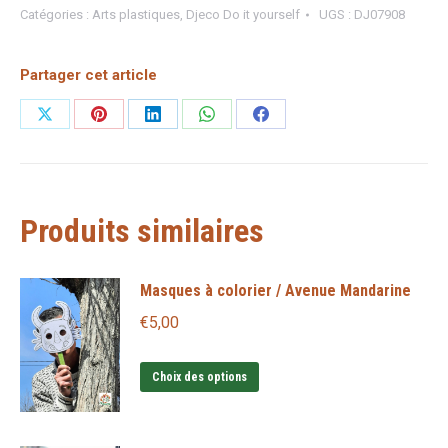
Catégories :
Arts plastiques
,
Djeco Do it yourself
UGS :
DJ07908
Partager cet article
Partager
Partager
Partager
Partager
Partager
sur
sur
sur
sur
sur
X
Pinterest
LinkedIn
WhatsApp
Facebook
Produits similaires
Masques à colorier / Avenue Mandarine
€
5,00
Ce
Choix des options
produit
a