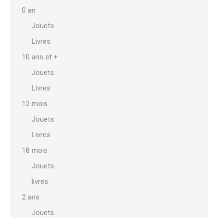
options
0 an
peuvent
Jouets
être
Livres
choisies
sur
10 ans et +
la
Jouets
page
Livres
du
12 mois
produit
Jouets
Livres
18 mois
Jouets
livres
2 ans
Jouets