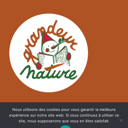
Nous utilisons des cookies pour vous garantir la meilleure
expérience sur notre site web. Si vous continuez à utiliser ce
site, nous supposerons que vous en êtes satisfait.
©
A2NM.COM