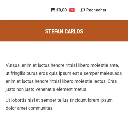
€
0,00
Rechecher
Recherche
0
:
STEFAN CARLOS
Vous êtes ici :
Vursus, enim et luctus hendre ritnisl libero molestie ante,
ut fringilla purus eros quis ipsum est a semper malesuada
enim et luctus hendre ritnisl libero molestie lectus. Cras
justo non justo venenatis element metus.
Ut lobortis nisl at semper tellus tincidunt lorem ipsum
dolor amet communitas.