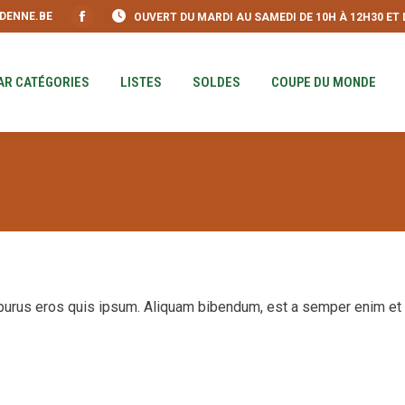
DENNE.BE
OUVERT DU MARDI AU SAMEDI DE 10H À 12H30 ET DE
S
PAR CATÉGORIES
LISTES
SOLDES
COUPE DU MO
Facebook
page
opens
AR CATÉGORIES
LISTES
SOLDES
COUPE DU MONDE
in
new
window
a purus eros quis ipsum. Aliquam bibendum, est a semper enim et l