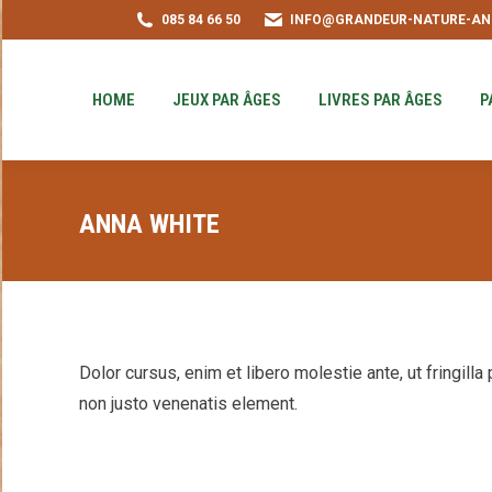
085 84 66 50
INFO@GRANDEUR-NATURE-AN
HOME
JEUX PAR ÂGES
LIVRES PAR ÂGE
PUZZLE-ACHAT
HOME
JEUX PAR ÂGES
LIVRES PAR ÂGES
P
ANNA WHITE
Dolor cursus, enim et libero molestie ante, ut fringill
non justo venenatis element.