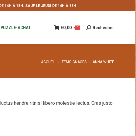
 14H À 18H. SAUF LE JEUDI DE 14H À 18H
NDE
€
0,00
Rechecher
Recherche
0
:
PUZZLE-ACHAT
€
0,00
Rechecher
Recherche
0
:
Vous êtes ici :
ACCUEIL
TÉMOIGNAGES
ANNA WHITE
uctus hendre ritnisl libero molestie lectus. Cras justo