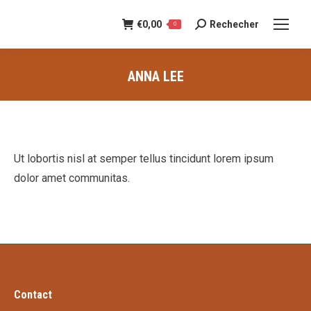
€
0,00
Rechecher
Recherche
0
:
ANNA LEE
Vous êtes ici :
Ut lobortis nisl at semper tellus tincidunt lorem ipsum
dolor amet communitas.
Contact